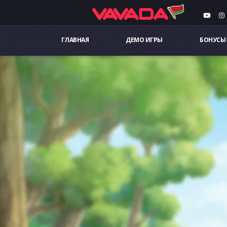
ГЛАВНАЯ
ДЕМО ИГРЫ
БОНУСЫ