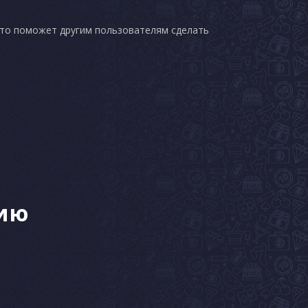
то поможет другим пользователям сделать
цию