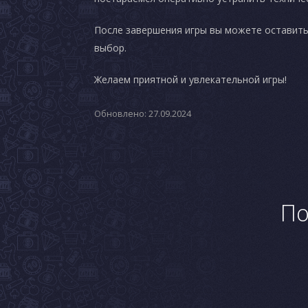
После завершения игры вы можете оставить
выбор.
Желаем приятной и увлекательной игры!
Обновлено:
27.09.2024
По