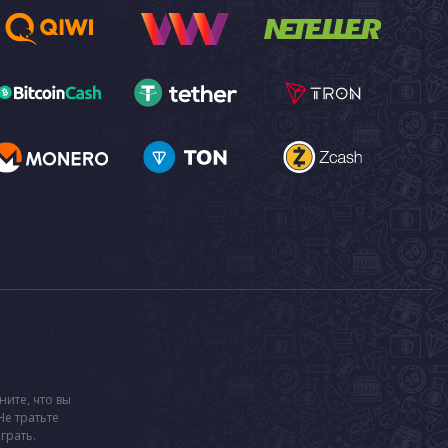
ите, что вы
Не тратьте
грать.