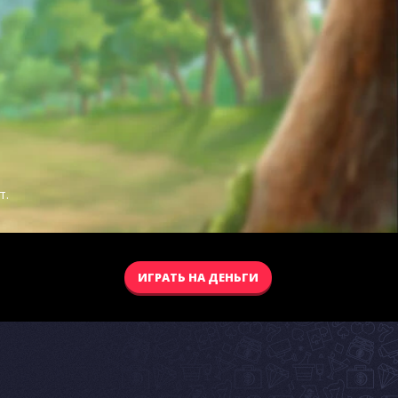
т.
ИГРАТЬ НА ДЕНЬГИ