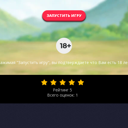
ЗАПУСТИТЬ ИГРУ
ажимая "Запустить игру", вы подтверждаете что Вам есть 18 ле
Рейтинг
5
Всего оценок:
1