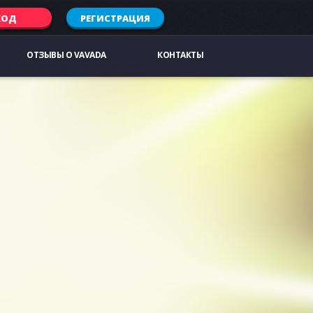
ХОД
РЕГИСТРАЦИЯ
ОТЗЫВЫ О VAVADA
КОНТАКТЫ