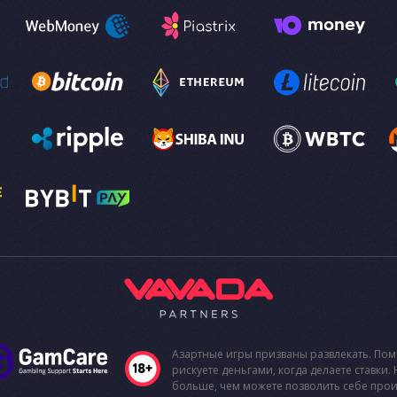
Азартные игры призваны развлекать. Помн
рискуете деньгами, когда делаете ставки. 
больше, чем можете позволить себе прои