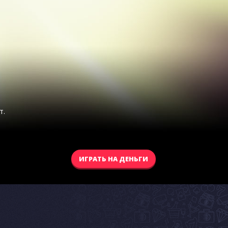
т.
ИГРАТЬ НА ДЕНЬГИ