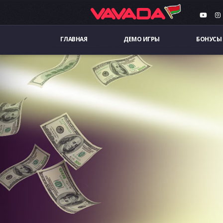
ГЛАВНАЯ
ДЕМО ИГРЫ
БОНУСЫ