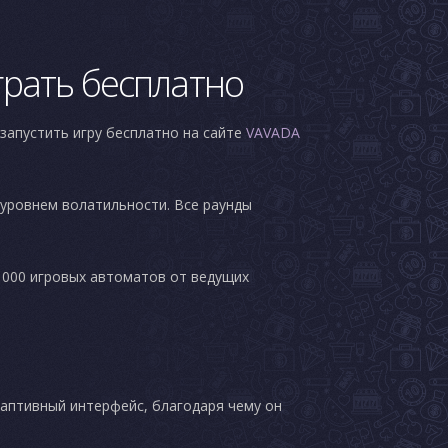
играть бесплатно
апустить игру бесплатно на сайте
VAVADA
уровнем волатильности. Все раунды
 000 игровых автоматов от ведущих
аптивный интерфейс, благодаря чему он