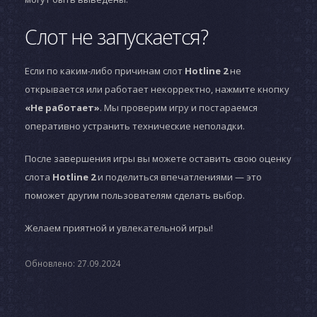
Слот не запускается?
Если по каким-либо причинам слот
Hotline 2
не
открывается или работает некорректно, нажмите кнопку
«Не работает»
. Мы проверим игру и постараемся
оперативно устранить технические неполадки.
После завершения игры вы можете оставить свою оценку
слота
Hotline 2
и поделиться впечатлениями — это
поможет другим пользователям сделать выбор.
Желаем приятной и увлекательной игры!
Обновлено:
27.09.2024