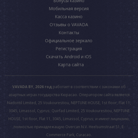
Бонусы казино
Мобильная версия
Касса казино
Отзывы о VAVADA
Контакты
Официальное зеркало
Регистрация
Скачать Android и iOS
Карта сайта
VAVADA BY, 2026 год
работает в соответствии с законами об
азартных играх государства Кюрасао. Оператором сайта является
Nadontil Limited, 25 Voukourestiou, NEPTUNE HOUSE, 1st floor, Flat 11,
3045, Limassol, Cyprus; Quirfad Limited, 25 Voukourestiou, NEPTUNE
HOUSE, 1st floor, Flat 11, 3045, Limassol, Cyprus; и имеет лицензию,
полностью принадлежащую Overcan N.V. Heelsumstraat 51, E-
Commerce Park, Curacao.