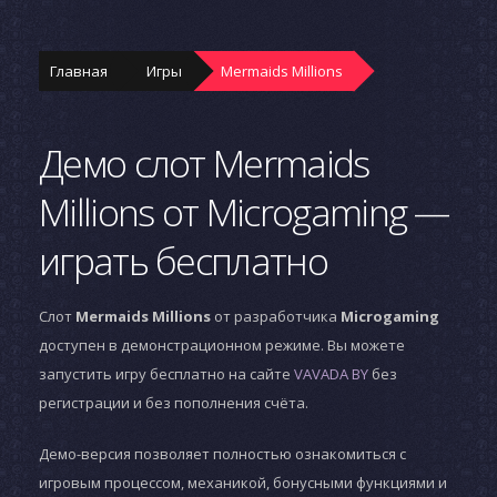
Главная
Игры
Mermaids Millions
Демо слот Mermaids
Millions от Microgaming —
играть бесплатно
Слот
Mermaids Millions
от разработчика
Microgaming
доступен в демонстрационном режиме. Вы можете
запустить игру бесплатно на сайте
VAVADA BY
без
регистрации и без пополнения счёта.
Демо-версия позволяет полностью ознакомиться с
игровым процессом, механикой, бонусными функциями и