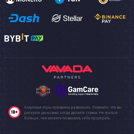
Азартные игры призваны развлекать. Помните, что вы
рискуете деньгами, когда делаете ставки. Не тратьте
больше, чем можете позволить себе проиграть.