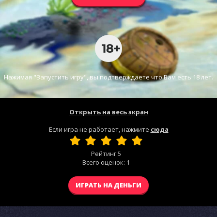
Нажимая "Запустить игру", вы подтверждаете что Вам есть 18 лет.
Открыть на весь экран
Если игра не работает, нажмите
сюда
Рейтинг
5
Всего оценок:
1
ИГРАТЬ НА ДЕНЬГИ