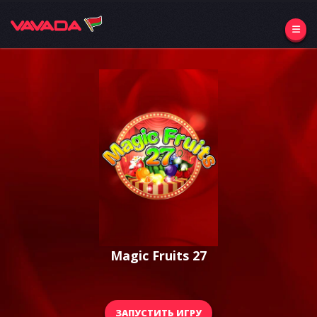
Magic Fruits 27
ЗАПУСТИТЬ ИГРУ