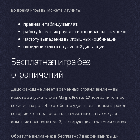
Во время игры вы можете изучить:
правила и таблицу выплат;
работу бонусных раундов и специальных символов;
частоту выпадения выигрышных комбинаций;
поведение слота на длинной дистанции.
Бесплатная игра без
ограничений
Демо-режим не имеет временных ограничений — вы
можете запускать слот
Magic Fruits 27
неограниченное
количество раз. Это особенно удобно для новых игроков,
которые хотят разобраться в механике, а также для
опытных пользователей, тестирующих стратегии ставок.
Обратите внимание: в бесплатной версии выигрыши