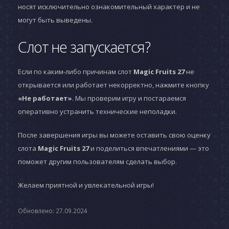
носят исключительно ознакомительный характер и не
могут быть выведены.
Слот не запускается?
Если по каким-либо причинам слот
Magic Fruits 27
не
открывается или работает некорректно, нажмите кнопку
«Не работает»
. Мы проверим игру и постараемся
оперативно устранить технические неполадки.
После завершения игры вы можете оставить свою оценку
слота
Magic Fruits 27
и поделиться впечатлениями — это
поможет другим пользователям сделать выбор.
Желаем приятной и увлекательной игры!
Обновлено:
27.09.2024