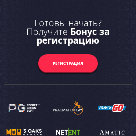
Готовы начать?
Получите
Бонус за
регистрацию
РЕГИСТРАЦИЯ