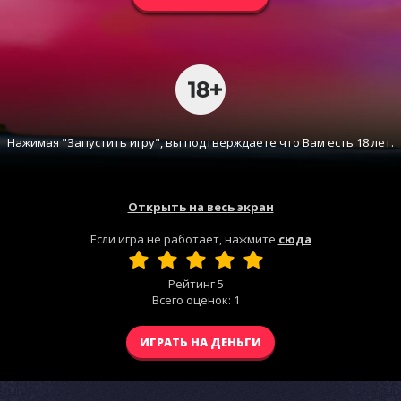
Нажимая "Запустить игру", вы подтверждаете что Вам есть 18 лет.
Открыть на весь экран
Если игра не работает, нажмите
сюда
Рейтинг
5
Всего оценок:
1
ИГРАТЬ НА ДЕНЬГИ