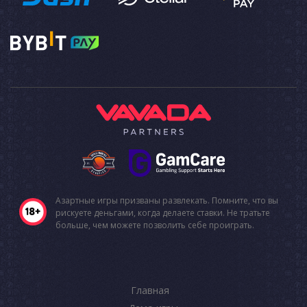
Азартные игры призваны развлекать. Помните, что вы
рискуете деньгами, когда делаете ставки. Не тратьте
больше, чем можете позволить себе проиграть.
Главная