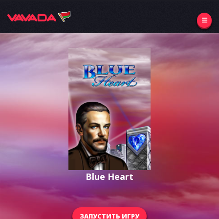
Blue Heart
ЗАПУСТИТЬ ИГРУ