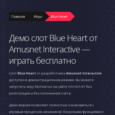
Главная
Игры
Blue Heart
Демо слот Blue Heart от
Amusnet Interactive —
играть бесплатно
Слот
Blue Heart
от разработчика
Amusnet Interactive
доступен в демонстрационном режиме. Вы можете
запустить игру бесплатно на сайте
VAVADA BY
без
регистрации и без пополнения счёта.
Демо-версия позволяет полностью ознакомиться с
игровым процессом, механикой, бонусными функциями и