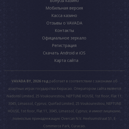
Бонусы казино
Мобильная версия
Касса казино
Отзывы о VAVADA
Контакты
Официальное зеркало
Регистрация
Скачать Android и iOS
Карта сайта
VAVADA BY, 2026 год
работает в соответствии с законами об
азартных играх государства Кюрасао. Оператором сайта является
Nadontil Limited, 25 Voukourestiou, NEPTUNE HOUSE, 1st floor, Flat 11,
3045, Limassol, Cyprus; Quirfad Limited, 25 Voukourestiou, NEPTUNE
HOUSE, 1st floor, Flat 11, 3045, Limassol, Cyprus; и имеет лицензию,
полностью принадлежащую Overcan N.V. Heelsumstraat 51, E-
Commerce Park, Curacao.