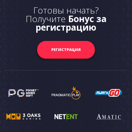
Готовы начать?
Получите
Бонус за
регистрацию
РЕГИСТРАЦИЯ