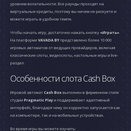
уровнем волатильности. Все раунды проходят на
виртуальные кредиты, поэтому вы ничем не рискуете и
можете играть в удобном темпе.
Чтобы начать игру, достаточно нажать кнопку
«Играть»
.
На платформе
VAVADA BY
представлено более 10 000
игровых автоматов от ведущих провайдеров, включая
классические слоты, видеослоты, настольные игры и live-
раздел.
Особенности слота Cash Box
Игровой автомат
Cash Box
выполнен в фирменном стиле
студии
Pragmatic Play
и поддерживает адаптивный
интерфейс, благодаря чему он корректно запускается как
на компьютере, так и на мобильных устройствах.
Во время игры вы можете изучить: