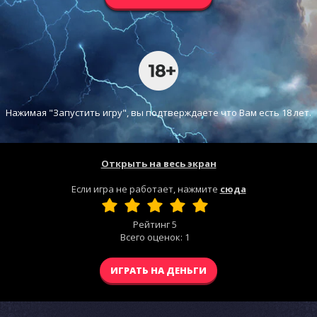
Нажимая "Запустить игру", вы подтверждаете что Вам есть 18 лет.
Открыть на весь экран
Если игра не работает, нажмите
сюда
Рейтинг
5
Всего оценок:
1
ИГРАТЬ НА ДЕНЬГИ