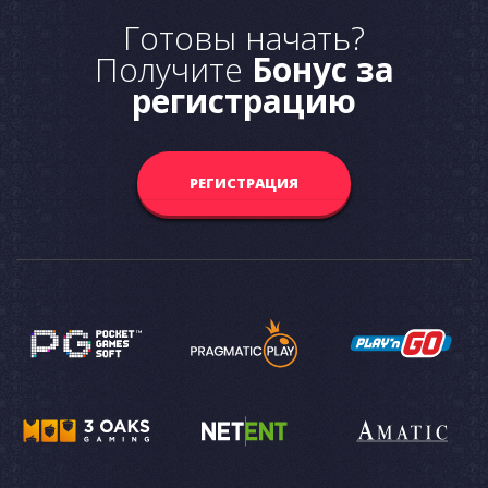
Готовы начать?
Получите
Бонус за
регистрацию
РЕГИСТРАЦИЯ