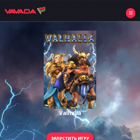
Valhalla
ЗАПУСТИТЬ ИГРУ