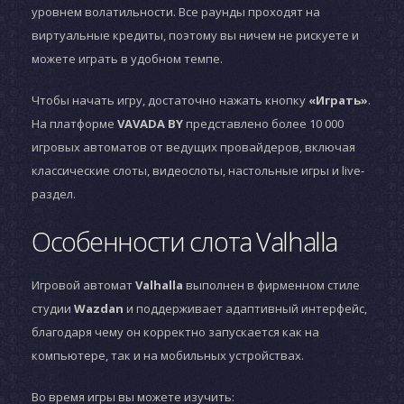
уровнем волатильности. Все раунды проходят на
виртуальные кредиты, поэтому вы ничем не рискуете и
можете играть в удобном темпе.
Чтобы начать игру, достаточно нажать кнопку
«Играть»
.
На платформе
VAVADA BY
представлено более 10 000
игровых автоматов от ведущих провайдеров, включая
классические слоты, видеослоты, настольные игры и live-
раздел.
Особенности слота Valhalla
Игровой автомат
Valhalla
выполнен в фирменном стиле
студии
Wazdan
и поддерживает адаптивный интерфейс,
благодаря чему он корректно запускается как на
компьютере, так и на мобильных устройствах.
Во время игры вы можете изучить: