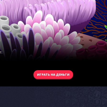
т.
ИГРАТЬ НА ДЕНЬГИ