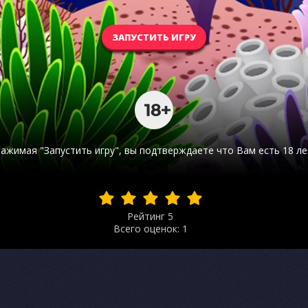
ЗАПУСТИТЬ ИГРУ
ажимая "Запустить игру", вы подтверждаете что Вам есть 18 ле
Рейтинг
5
Всего оценок:
1