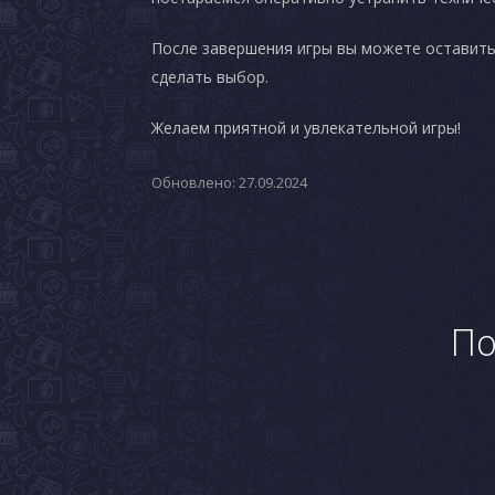
После завершения игры вы можете оставить
сделать выбор.
Желаем приятной и увлекательной игры!
Обновлено:
27.09.2024
По