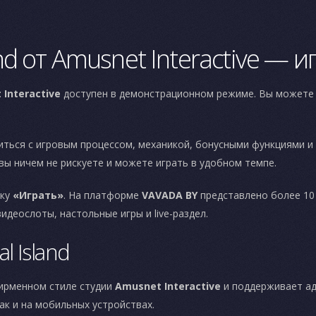
and от Amusnet Interactive — 
Interactive
доступен в демонстрационном режиме. Вы можете 
ться с игровым процессом, механикой, бонусными функциями и 
вы ничем не рискуете и можете играть в удобном темпе.
пку
«Играть»
. На платформе
VAVADA BY
представлено более 10
идеослоты, настольные игры и live-раздел.
l Island
ирменном стиле студии
Amusnet Interactive
и поддерживает ад
ак и на мобильных устройствах.