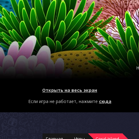
Н
Открыть на весь экран
Если игра не работает, нажмите
сюда
Главная
Игры
Coral Island