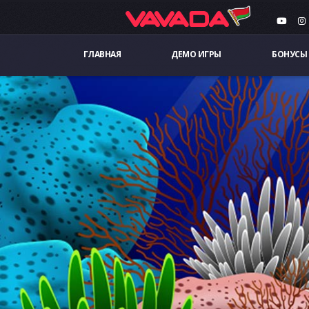
ГЛАВНАЯ
ДЕМО ИГРЫ
БОНУСЫ