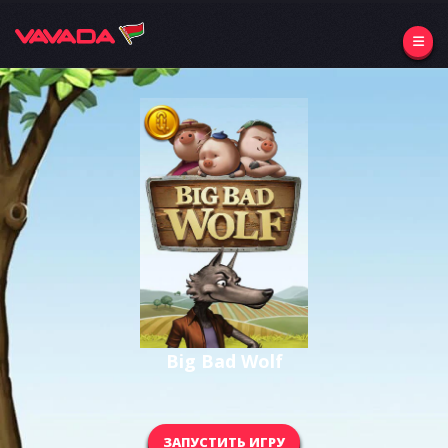
Big Bad Wolf
ЗАПУСТИТЬ ИГРУ