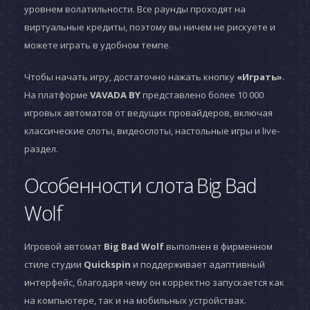
уровнем волатильности. Все раунды проходят на
виртуальные кредиты, поэтому вы ничем не рискуете и
можете играть в удобном темпе.
Чтобы начать игру, достаточно нажать кнопку
«Играть»
.
На платформе
VAVADA BY
представлено более 10 000
игровых автоматов от ведущих провайдеров, включая
классические слоты, видеослоты, настольные игры и live-
раздел.
Особенности слота Big Bad
Wolf
Игровой автомат
Big Bad Wolf
выполнен в фирменном
стиле студии
Quickspin
и поддерживает адаптивный
интерфейс, благодаря чему он корректно запускается как
на компьютере, так и на мобильных устройствах.