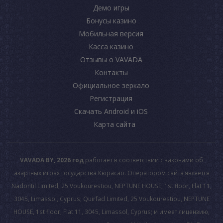
Демо игры
Бонусы казино
Мобильная версия
Касса казино
Отзывы о VAVADA
Контакты
Официальное зеркало
Регистрация
Скачать Android и iOS
Карта сайта
VAVADA BY, 2026 год
работает в соответствии с законами об
азартных играх государства Кюрасао. Оператором сайта является
Nadontil Limited, 25 Voukourestiou, NEPTUNE HOUSE, 1st floor, Flat 11,
3045, Limassol, Cyprus; Quirfad Limited, 25 Voukourestiou, NEPTUNE
HOUSE, 1st floor, Flat 11, 3045, Limassol, Cyprus; и имеет лицензию,