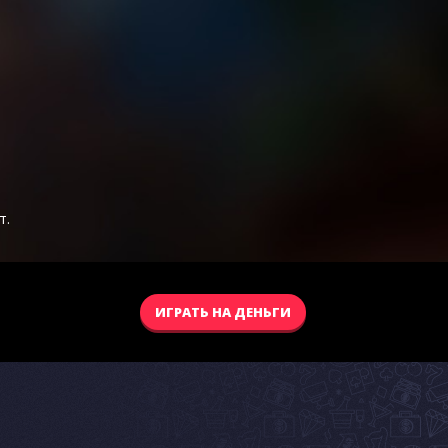
т.
ИГРАТЬ НА ДЕНЬГИ