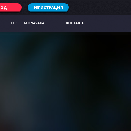
ХОД
РЕГИСТРАЦИЯ
ОТЗЫВЫ О VAVADA
КОНТАКТЫ