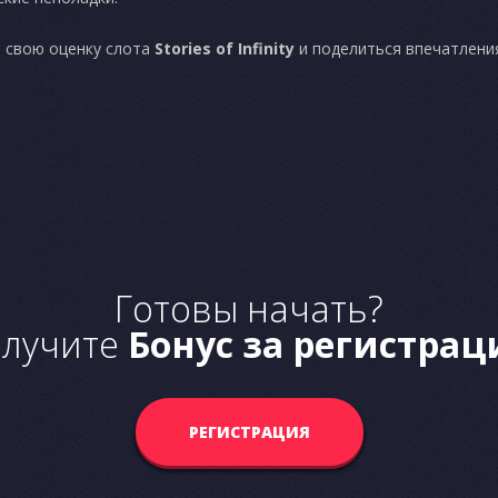
 свою оценку слота
Stories of Infinity
и поделиться впечатлени
Готовы начать?
лучите
Бонус за регистра
РЕГИСТРАЦИЯ