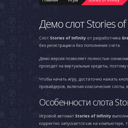
Демо слот Stories of
Слот
Stories of Infinity
от разработчика
Gr
без регистрации и без пополнения счёта.
Демо-версия позволяет полностью ознакоми
проходят на виртуальные кредиты, поэтому 
Чтобы начать игру, достаточно нажать кно
провайдеров, включая классические слоты, в
Особенности слота Storie
Игровой автомат
Stories of Infinity
выполне
корректно запускается как на компьютере, т