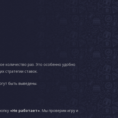
ое количество раз. Это особенно удобно
их стратегии ставок.
огут быть выведены.
нопку
«Не работает»
. Мы проверим игру и