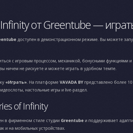
 Infinity от Greentube — игра
eentube
доступен в демонстрационном режиме. Вы можете запу
ться с игровым процессом, механикой, бонусными функциями и 
вы ничем не рискуете и можете играть в удобном темпе.
пку
«Играть»
. На платформе
VAVADA BY
представлено более 10
идеослоты, настольные игры и live-раздел.
s of Infinity
н в фирменном стиле студии
Greentube
и поддерживает адапти
ак и на мобильных устройствах.