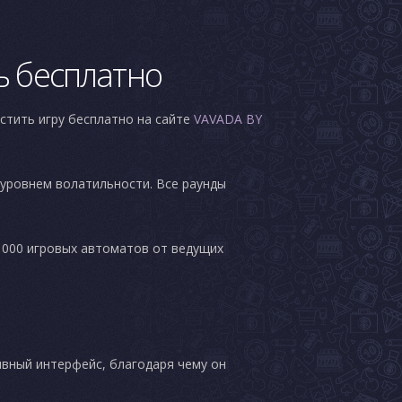
ть бесплатно
стить игру бесплатно на сайте
VAVADA BY
уровнем волатильности. Все раунды
 000 игровых автоматов от ведущих
вный интерфейс, благодаря чему он