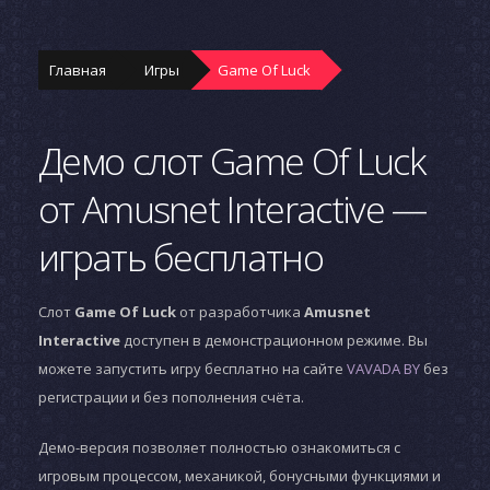
Главная
Игры
Game Of Luck
Демо слот Game Of Luck
от Amusnet Interactive —
играть бесплатно
Слот
Game Of Luck
от разработчика
Amusnet
Interactive
доступен в демонстрационном режиме. Вы
можете запустить игру бесплатно на сайте
VAVADA BY
без
регистрации и без пополнения счёта.
Демо-версия позволяет полностью ознакомиться с
игровым процессом, механикой, бонусными функциями и