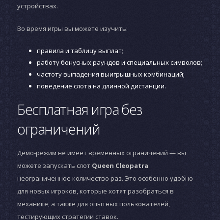
устройствах.
Во время игры вы можете изучить:
правила и таблицу выплат;
работу бонусных раундов и специальных символов;
частоту выпадения выигрышных комбинаций;
поведение слота на длинной дистанции.
Бесплатная игра без
ограничений
Демо-режим не имеет временных ограничений — вы
можете запускать слот
Queen Cleopatra
неограниченное количество раз. Это особенно удобно
для новых игроков, которые хотят разобраться в
механике, а также для опытных пользователей,
тестирующих стратегии ставок.