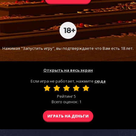
Нажимая "Запустить игру", вы подтверждаете что Вам есть 18 лет.
Открыть на весь экран
Если игра не работает, нажмите
сюда
Рейтинг
5
Всего оценок:
1
ИГРАТЬ НА ДЕНЬГИ