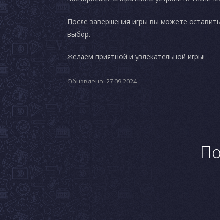
После завершения игры вы можете оставить
выбор.
Желаем приятной и увлекательной игры!
Обновлено:
27.09.2024
По