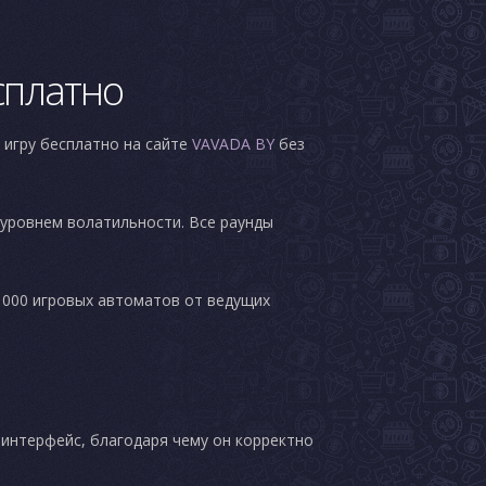
сплатно
игру бесплатно на сайте
VAVADA BY
без
уровнем волатильности. Все раунды
 000 игровых автоматов от ведущих
интерфейс, благодаря чему он корректно