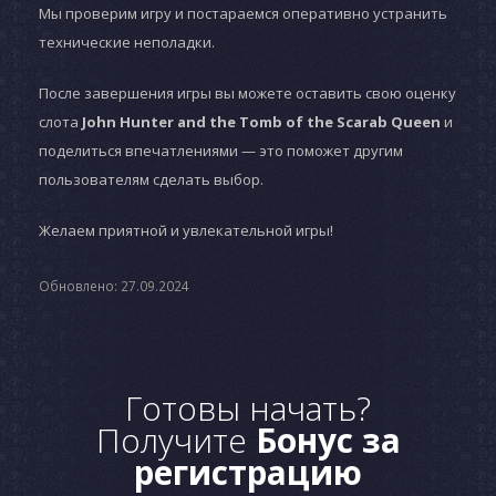
Мы проверим игру и постараемся оперативно устранить
технические неполадки.
После завершения игры вы можете оставить свою оценку
слота
John Hunter and the Tomb of the Scarab Queen
и
поделиться впечатлениями — это поможет другим
пользователям сделать выбор.
Желаем приятной и увлекательной игры!
Обновлено:
27.09.2024
Готовы начать?
Получите
Бонус за
регистрацию