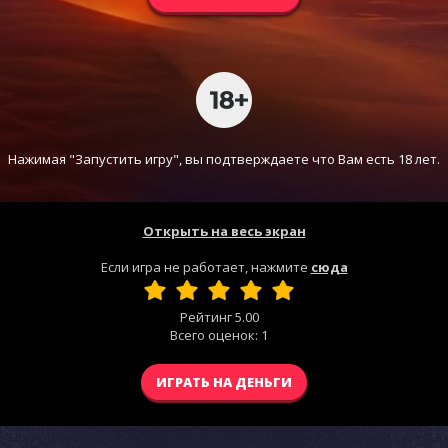
Нажимая "Запустить игру", вы подтверждаете что Вам есть 18 лет.
Открыть на весь экран
Если игра не работает, нажмите
сюда
Рейтинг
5.00
Всего оценок:
1
ИГРАТЬ НА ДЕНЬГИ