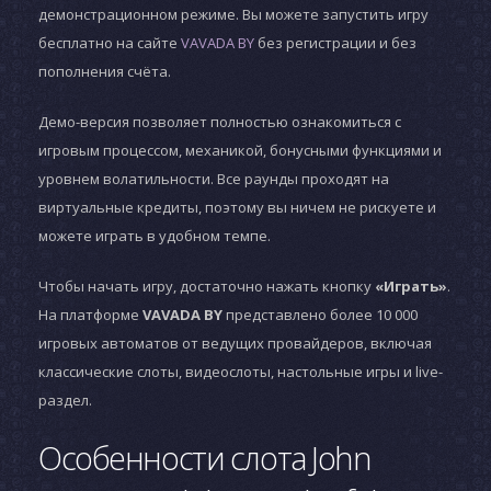
демонстрационном режиме. Вы можете запустить игру
бесплатно на сайте
VAVADA BY
без регистрации и без
пополнения счёта.
Демо-версия позволяет полностью ознакомиться с
игровым процессом, механикой, бонусными функциями и
уровнем волатильности. Все раунды проходят на
виртуальные кредиты, поэтому вы ничем не рискуете и
можете играть в удобном темпе.
Чтобы начать игру, достаточно нажать кнопку
«Играть»
.
На платформе
VAVADA BY
представлено более 10 000
игровых автоматов от ведущих провайдеров, включая
классические слоты, видеослоты, настольные игры и live-
раздел.
Особенности слота John