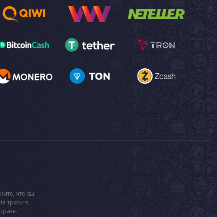
ите, что вы
Не тратьте
грать.