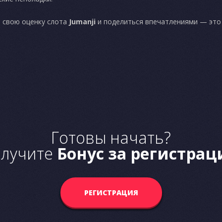
 свою оценку слота
Jumanji
и поделиться впечатлениями — это
Готовы начать?
лучите
Бонус за регистра
РЕГИСТРАЦИЯ