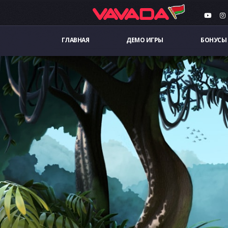
ГЛАВНАЯ
ДЕМО ИГРЫ
БОНУСЫ