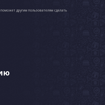
 поможет другим пользователям сделать
цию