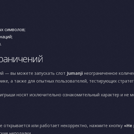
ых символов;
наций;
.
граничений
ий — вы можете запускать слот
Jumanji
неограниченное количес
нике, а также для опытных пользователей, тестирующих стратег
ыигрыши носят исключительно ознакомительный характер и не м
е открывается или работает некорректно, нажмите кнопку
«Не
кие неполадки.