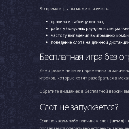
Во время игры вы можете изучить:
правила и таблицу выплат;
работу бонусных раундов и специальн
частоту выпадения выигрышных комби
поведение слота на длинной дистанции
Бесплатная игра без о
Демо-режим не имеет временных ограничен
игроков, которые хотят разобраться в меха
Обратите внимание: в бесплатной версии в
Слот не запускается?
Если по каким-либо причинам слот
Jumanji
н
постараемся оперативно устранить техничес