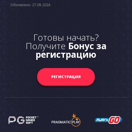
Обновлено:
27.09.2024
Готовы начать?
Получите
Бонус за
регистрацию
РЕГИСТРАЦИЯ