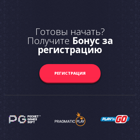
Готовы начать?
Получите
Бонус за
регистрацию
РЕГИСТРАЦИЯ