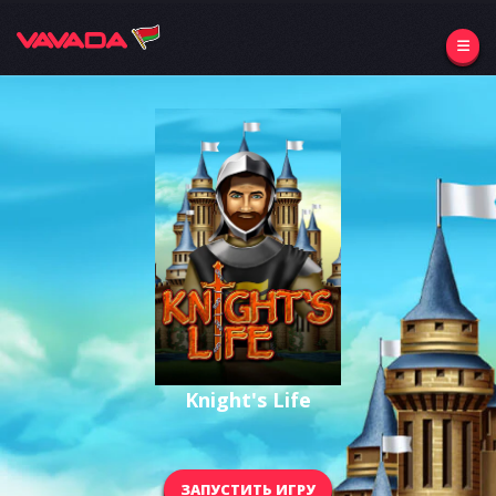
Knight's Life
ЗАПУСТИТЬ ИГРУ