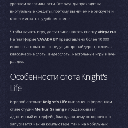
уровнем волатильности. Все раунды проходят на
виртуальные кредиты, поэтому вы ничем не рискуете и
можете играть в удобном темпе.
Чтобы начать игру, достаточно нажать кнопку
«Играть»
.
На платформе
VAVADA BY
представлено более 10 000
игровых автоматов от ведущих провайдеров, включая
классические слоты, видеослоты, настольные игры и live-
раздел.
Особенности слота Knight's
Life
Игровой автомат
Knight's Life
выполнен в фирменном
стиле студии
Merkur Gaming
и поддерживает
адаптивный интерфейс, благодаря чему он корректно
запускается как на компьютере, так и на мобильных