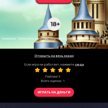
Нажимая "Запустить игру", вы подтверждаете что Вам есть 18 лет.
Открыть на весь экран
Если игра не работает, нажмите
сюда
Рейтинг
5
Всего оценок:
1
ИГРАТЬ НА ДЕНЬГИ