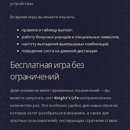
устройствах.
Во время игры вы можете изучить:
правила и таблицу выплат;
работу бонусных раундов и специальных символов;
частоту выпадения выигрышных комбинаций;
поведение слота на длинной дистанции.
Бесплатная игра без
ограничений
Демо-режим не имеет временных ограничений — вы
можете запускать слот
Knight's Life
неограниченное
количество раз. Это особенно удобно для новых игроков,
которые хотят разобраться в механике, а также для
опытных пользователей, тестирующих стратегии ставок.