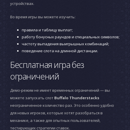
устройствах.
Во время игры вы можете изучить:
правила и таблицу выплат;
работу бонусных раундов и специальных символов;
частоту выпадения выигрышных комбинаций;
поведение слота на длинной дистанции.
Бесплатная игра без
ограничений
Демо-режим не имеет временных ограничений — вы
можете запускать слот
Buffalo Thunderstacks
неограниченное количество раз. Это особенно удобно
для новых игроков, которые хотят разобраться в
механике, а также для опытных пользователей,
тестирующих стратегии ставок.