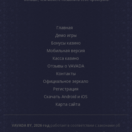
Главная
Демо игры
Бонусы казино
Мобильная версия
Касса казино
Отзывы о VAVADA
Контакты
Официальное зеркало
Регистрация
Скачать Android и iOS
Карта сайта
VAVADA BY, 2026 год
работает в соответствии с законами об