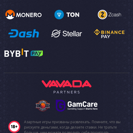
Азартные игры призваны развлекать. Помните, что вы
рискуете деньгами, когда делаете ставки. Не тратьте
больше, чем можете позволить себе проиграть.