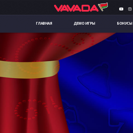
ГЛАВНАЯ
ДЕМО ИГРЫ
БОНУСЫ