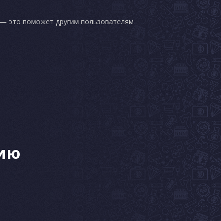
 — это поможет другим пользователям
цию