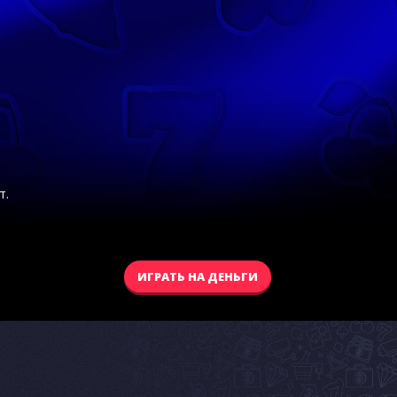
т.
ИГРАТЬ НА ДЕНЬГИ