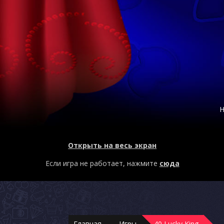
Н
Открыть на весь экран
Если игра не работает, нажмите
сюда
Главная
Игры
40 Lucky King