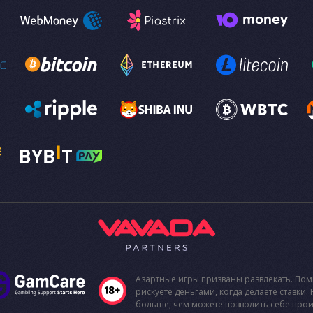
Азартные игры призваны развлекать. Помн
рискуете деньгами, когда делаете ставки. 
больше, чем можете позволить себе прои