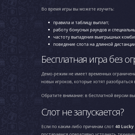
Во время игры вы можете изучить:
правила и таблицу выплат;
работу бонусных раундов и специальн
частоту выпадения выигрышных комби
поведение слота на длинной дистанции
Бесплатная игра без о
Демо-режим не имеет временных ограничен
новых игроков, которые хотят разобраться 
Обратите внимание: в бесплатной версии в
Слот не запускается?
Если по каким-либо причинам слот
40 Lucky
постараемся оперативно устранить техничес