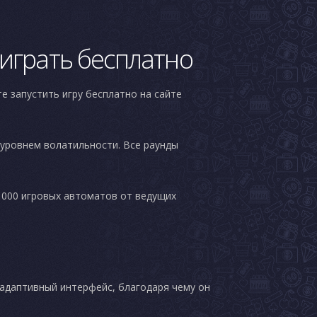
— играть бесплатно
 запустить игру бесплатно на сайте
уровнем волатильности. Все раунды
 000 игровых автоматов от ведущих
адаптивный интерфейс, благодаря чему он