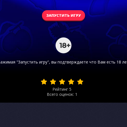
ЗАПУСТИТЬ ИГРУ
ажимая "Запустить игру", вы подтверждаете что Вам есть 18 ле
Рейтинг
5
Всего оценок:
1