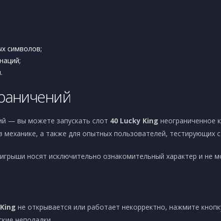
ых символов;
наций;
.
граничений
ий — вы можете запускать слот
40 Lucky King
неограниченное к
в механике, а также для опытных пользователей, тестирующих с
ыигрыши носят исключительно ознакомительный характер и не м
 King
не открывается или работает некорректно, нажмите кноп
кие неполадки.