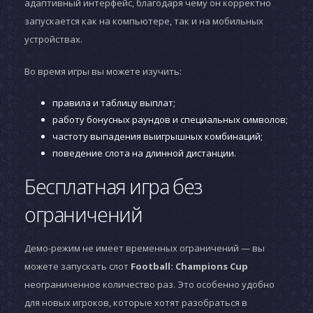
адаптивный интерфейс, благодаря чему он корректно
запускается как на компьютере, так и на мобильных
устройствах.
Во время игры вы можете изучить:
правила и таблицу выплат;
работу бонусных раундов и специальных символов;
частоту выпадения выигрышных комбинаций;
поведение слота на длинной дистанции.
Бесплатная игра без
ограничений
Демо-режим не имеет временных ограничений — вы
можете запускать слот
Football: Champions Cup
неограниченное количество раз. Это особенно удобно
для новых игроков, которые хотят разобраться в