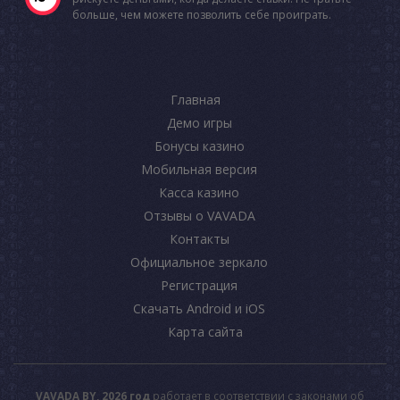
больше, чем можете позволить себе проиграть.
Главная
Демо игры
Бонусы казино
Мобильная версия
Касса казино
Отзывы о VAVADA
Контакты
Официальное зеркало
Регистрация
Скачать Android и iOS
Карта сайта
VAVADA BY, 2026 год
работает в соответствии с законами об