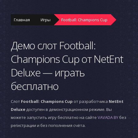
Главная
Игры
Football: Champions Cup
Демо слот Football:
Champions Cup от NetEnt
Deluxe — играть
бесплатно
Слот
Football: Champions Cup
от разработчика
NetEnt
Deluxe
доступен в демонстрационном режиме. Вы
можете запустить игру бесплатно на сайте
VAVADA BY
без
регистрации и без пополнения счёта.