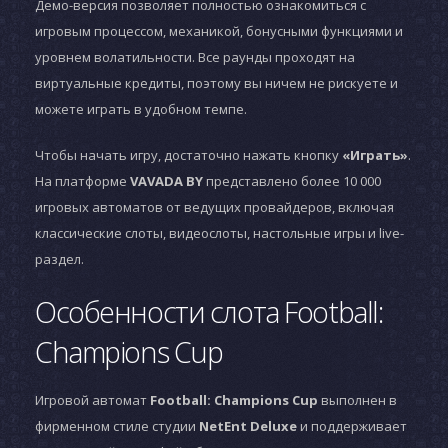
Демо-версия позволяет полностью ознакомиться с
игровым процессом, механикой, бонусными функциями и
уровнем волатильности. Все раунды проходят на
виртуальные кредиты, поэтому вы ничем не рискуете и
можете играть в удобном темпе.
Чтобы начать игру, достаточно нажать кнопку
«Играть»
.
На платформе
VAVADA BY
представлено более 10 000
игровых автоматов от ведущих провайдеров, включая
классические слоты, видеослоты, настольные игры и live-
раздел.
Особенности слота Football:
Champions Cup
Игровой автомат
Football: Champions Cup
выполнен в
фирменном стиле студии
NetEnt Deluxe
и поддерживает