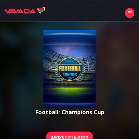
Football: Champions Cup
ЗАПУСТИТЬ ИГРУ