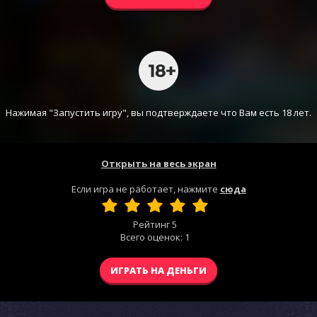
Нажимая "Запустить игру", вы подтверждаете что Вам есть 18 лет.
Открыть на весь экран
Если игра не работает, нажмите
сюда
Рейтинг
5
Всего оценок:
1
ИГРАТЬ НА ДЕНЬГИ