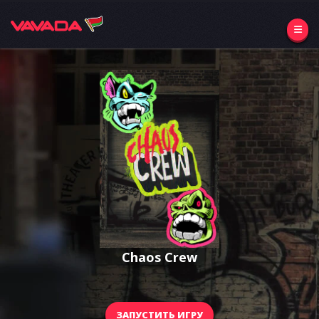
Chaos Crew
ЗАПУСТИТЬ ИГРУ