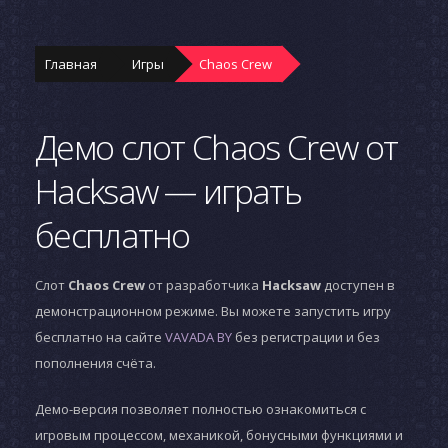
Главная
Игры
Chaos Crew
Демо слот Chaos Crew от
Hacksaw — играть
бесплатно
Слот
Chaos Crew
от разработчика
Hacksaw
доступен в
демонстрационном режиме. Вы можете запустить игру
бесплатно на сайте
VAVADA BY
без регистрации и без
пополнения счёта.
Демо-версия позволяет полностью ознакомиться с
игровым процессом, механикой, бонусными функциями и