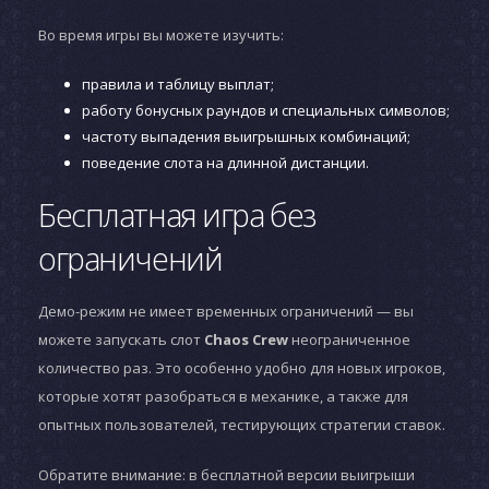
Во время игры вы можете изучить:
правила и таблицу выплат;
работу бонусных раундов и специальных символов;
частоту выпадения выигрышных комбинаций;
поведение слота на длинной дистанции.
Бесплатная игра без
ограничений
Демо-режим не имеет временных ограничений — вы
можете запускать слот
Chaos Crew
неограниченное
количество раз. Это особенно удобно для новых игроков,
которые хотят разобраться в механике, а также для
опытных пользователей, тестирующих стратегии ставок.
Обратите внимание: в бесплатной версии выигрыши