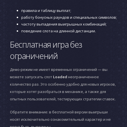
правила и таблицу выплат;
работу бонусных раундов и специальных символов;
частоту выпадения выигрышных комбинаций;
поведение слота на длинной дистанции.
Бесплатная игра без
ограничений
Демо-режим не имеет временных ограничений — вы
можете запускать слот
Loaded
неограниченное
количество раз. Это особенно удобно для новых игроков,
которые хотят разобраться в механике, а также для
опытных пользователей, тестирующих стратегии ставок.
Обратите внимание: в бесплатной версии выигрыши
носят исключительно ознакомительный характер и не
могут быть выведены.