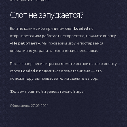
Слот не запускается?
Если по каким-либо причинам слот
Loaded
не
открывается или работает некорректно, нажмите кнопку
«Не работает»
. Мы проверим игру и постараемся
оперативно устранить технические неполадки.
После завершения игры вы можете оставить свою оценку
слота
Loaded
и поделиться впечатлениями — это
поможет другим пользователям сделать выбор.
Желаем приятной и увлекательной игры!
Обновлено:
27.09.2024