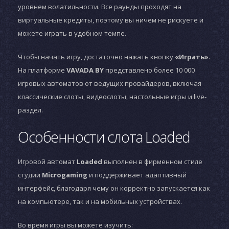
уровнем волатильности. Все раунды проходят на
виртуальные кредиты, поэтому вы ничем не рискуете и
можете играть в удобном темпе.
Чтобы начать игру, достаточно нажать кнопку
«Играть»
.
На платформе
VAVADA BY
представлено более 10 000
игровых автоматов от ведущих провайдеров, включая
классические слоты, видеослоты, настольные игры и live-
раздел.
Особенности слота Loaded
Игровой автомат
Loaded
выполнен в фирменном стиле
студии
Microgaming
и поддерживает адаптивный
интерфейс, благодаря чему он корректно запускается как
на компьютере, так и на мобильных устройствах.
Во время игры вы можете изучить: