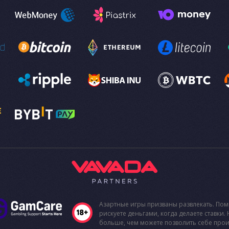
Азартные игры призваны развлекать. Помн
рискуете деньгами, когда делаете ставки. 
больше, чем можете позволить себе прои