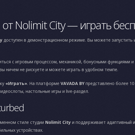
 от Nolimit City — играть бес
ty
доступен в демонстрационном режиме. Вы можете запустить и
ться с игровым процессом, механикой, бонусными функциями и 
вы ничем не рискуете и можете играть в удобном темпе.
пку
«Играть»
. На платформе
VAVADA BY
представлено более 10
идеослоты, настольные игры и live-раздел.
turbed
менном стиле студии
Nolimit City
и поддерживает адаптивный и
бильных устройствах.