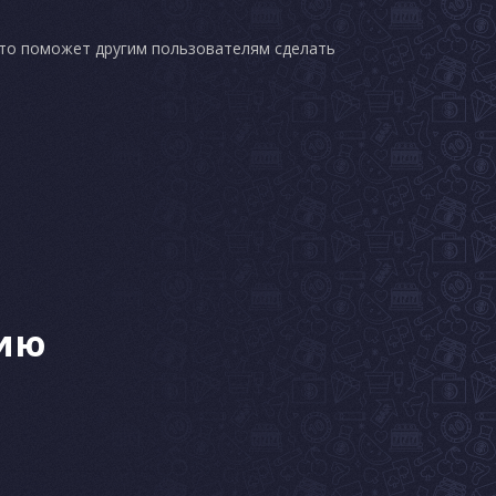
то поможет другим пользователям сделать
цию