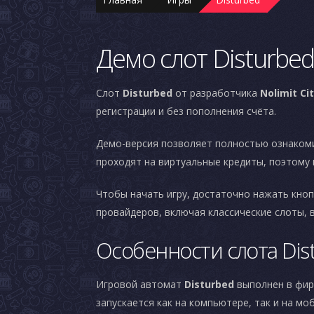
Демо слот Disturbed
Слот
Disturbed
от разработчика
Nolimit Ci
регистрации и без пополнения счёта.
Демо-версия позволяет полностью ознакоми
проходят на виртуальные кредиты, поэтому 
Чтобы начать игру, достаточно нажать кно
провайдеров, включая классические слоты, в
Особенности слота Dis
Игровой автомат
Disturbed
выполнен в фир
запускается как на компьютере, так и на мо