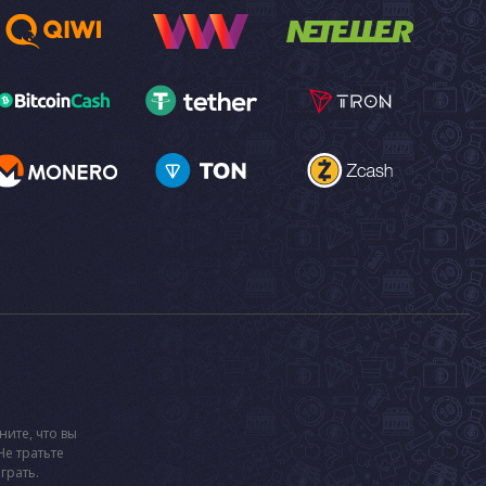
ите, что вы
Не тратьте
грать.