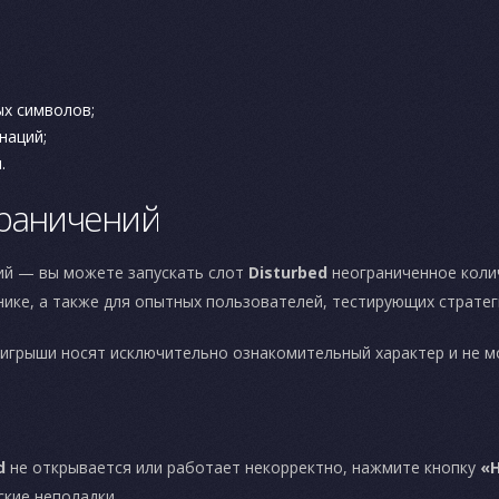
ых символов;
наций;
.
граничений
ий — вы можете запускать слот
Disturbed
неограниченное колич
нике, а также для опытных пользователей, тестирующих стратег
ыигрыши носят исключительно ознакомительный характер и не м
d
не открывается или работает некорректно, нажмите кнопку
«
кие неполадки.