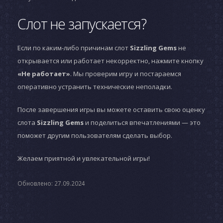
Слот не запускается?
Если по каким-либо причинам слот
Sizzling Gems
не
открывается или работает некорректно, нажмите кнопку
«Не работает»
. Мы проверим игру и постараемся
оперативно устранить технические неполадки.
После завершения игры вы можете оставить свою оценку
слота
Sizzling Gems
и поделиться впечатлениями — это
поможет другим пользователям сделать выбор.
Желаем приятной и увлекательной игры!
Обновлено:
27.09.2024