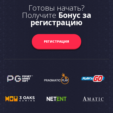
Готовы начать?
Получите
Бонус за
регистрацию
РЕГИСТРАЦИЯ