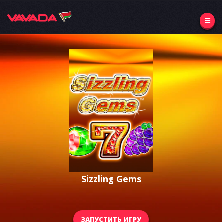
Sizzling Gems
ЗАПУСТИТЬ ИГРУ