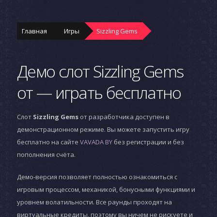
Главная
Игры
Sizzling Gems
Демо слот Sizzling Gems
от — играть бесплатно
Слот
Sizzling Gems
от разработчика
доступен в
демонстрационном режиме. Вы можете запустить игру
бесплатно на сайте
VAVADA BY
без регистрации и без
пополнения счёта.
Демо-версия позволяет полностью ознакомиться с
игровым процессом, механикой, бонусными функциями и
уровнем волатильности. Все раунды проходят на
виртуальные кредиты, поэтому вы ничем не рискуете и