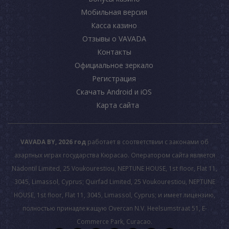
Мобильная версия
Касса казино
Отзывы о VAVADA
Контакты
Официальное зеркало
Регистрация
Скачать Android и iOS
Карта сайта
VAVADA BY, 2026 год
работает в соответствии с законами об
азартных играх государства Кюрасао. Оператором сайта является
Nadontil Limited, 25 Voukourestiou, NEPTUNE HOUSE, 1st floor, Flat 11,
3045, Limassol, Cyprus; Quirfad Limited, 25 Voukourestiou, NEPTUNE
HOUSE, 1st floor, Flat 11, 3045, Limassol, Cyprus; и имеет лицензию,
полностью принадлежащую Overcan N.V. Heelsumstraat 51, E-
Commerce Park, Curacao.