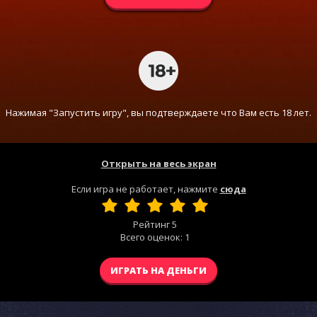
Нажимая "Запустить игру", вы подтверждаете что Вам есть 18 лет.
Открыть на весь экран
Если игра не работает, нажмите
сюда
Рейтинг
5
Всего оценок:
1
ИГРАТЬ НА ДЕНЬГИ