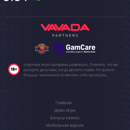
Азартные игры призваны развлекать. Помните, что вы
рискуете деньгами, когда делаете ставки. Не тратьте
больше, чем можете позволить себе проиграть.
Главная
Демо игры
Бонусы казино
Мобильная версия