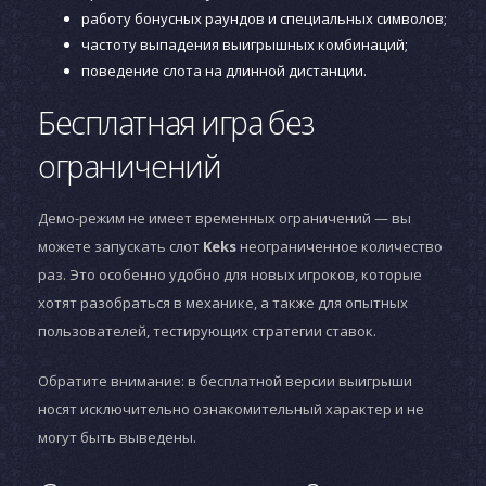
работу бонусных раундов и специальных символов;
частоту выпадения выигрышных комбинаций;
поведение слота на длинной дистанции.
Бесплатная игра без
ограничений
Демо-режим не имеет временных ограничений — вы
можете запускать слот
Keks
неограниченное количество
раз. Это особенно удобно для новых игроков, которые
хотят разобраться в механике, а также для опытных
пользователей, тестирующих стратегии ставок.
Обратите внимание: в бесплатной версии выигрыши
носят исключительно ознакомительный характер и не
могут быть выведены.