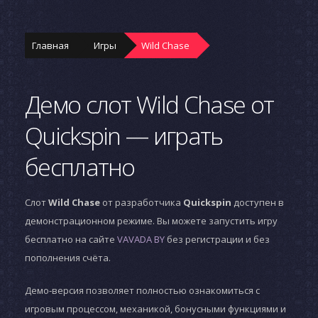
Главная
Игры
Wild Chase
Демо слот Wild Chase от
Quickspin — играть
бесплатно
Слот
Wild Chase
от разработчика
Quickspin
доступен в
демонстрационном режиме. Вы можете запустить игру
бесплатно на сайте
VAVADA BY
без регистрации и без
пополнения счёта.
Демо-версия позволяет полностью ознакомиться с
игровым процессом, механикой, бонусными функциями и