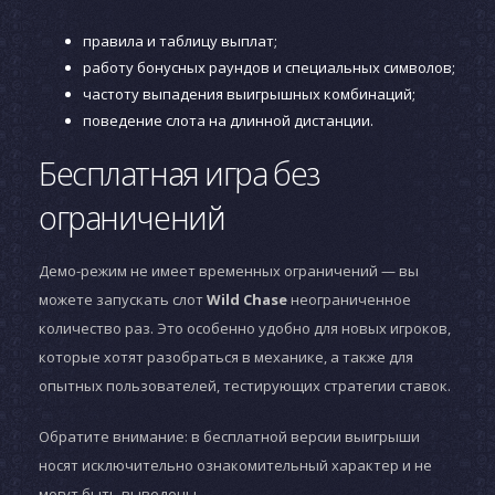
правила и таблицу выплат;
работу бонусных раундов и специальных символов;
частоту выпадения выигрышных комбинаций;
поведение слота на длинной дистанции.
Бесплатная игра без
ограничений
Демо-режим не имеет временных ограничений — вы
можете запускать слот
Wild Chase
неограниченное
количество раз. Это особенно удобно для новых игроков,
которые хотят разобраться в механике, а также для
опытных пользователей, тестирующих стратегии ставок.
Обратите внимание: в бесплатной версии выигрыши
носят исключительно ознакомительный характер и не
могут быть выведены.