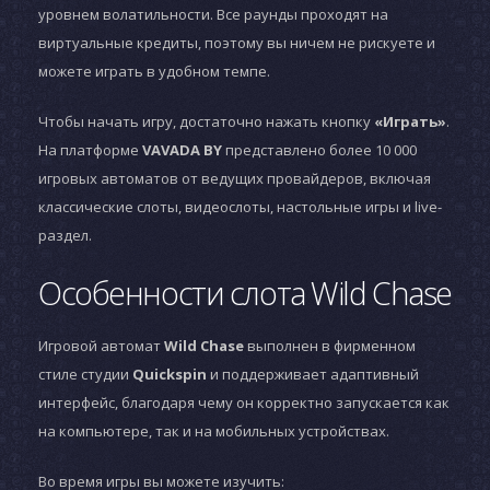
уровнем волатильности. Все раунды проходят на
виртуальные кредиты, поэтому вы ничем не рискуете и
можете играть в удобном темпе.
Чтобы начать игру, достаточно нажать кнопку
«Играть»
.
На платформе
VAVADA BY
представлено более 10 000
игровых автоматов от ведущих провайдеров, включая
классические слоты, видеослоты, настольные игры и live-
раздел.
Особенности слота Wild Chase
Игровой автомат
Wild Chase
выполнен в фирменном
стиле студии
Quickspin
и поддерживает адаптивный
интерфейс, благодаря чему он корректно запускается как
на компьютере, так и на мобильных устройствах.
Во время игры вы можете изучить: