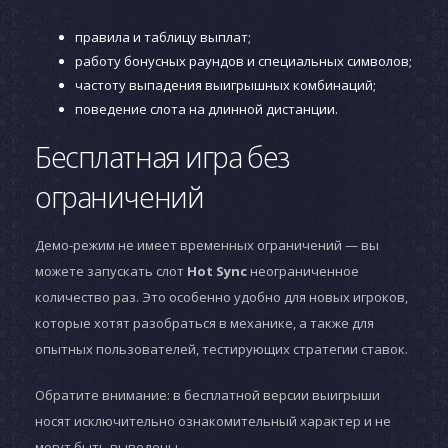
правила и таблицу выплат;
работу бонусных раундов и специальных символов;
частоту выпадения выигрышных комбинаций;
поведение слота на длинной дистанции.
Бесплатная игра без
ограничений
Демо-режим не имеет временных ограничений — вы
можете запускать слот
Hot Sync
неограниченное
количество раз. Это особенно удобно для новых игроков,
которые хотят разобраться в механике, а также для
опытных пользователей, тестирующих стратегии ставок.
Обратите внимание: в бесплатной версии выигрыши
носят исключительно ознакомительный характер и не
могут быть выведены.