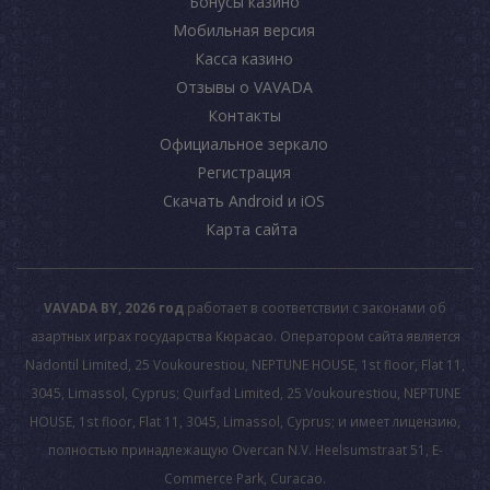
Бонусы казино
Мобильная версия
Касса казино
Отзывы о VAVADA
Контакты
Официальное зеркало
Регистрация
Скачать Android и iOS
Карта сайта
VAVADA BY, 2026 год
работает в соответствии с законами об
азартных играх государства Кюрасао. Оператором сайта является
Nadontil Limited, 25 Voukourestiou, NEPTUNE HOUSE, 1st floor, Flat 11,
3045, Limassol, Cyprus; Quirfad Limited, 25 Voukourestiou, NEPTUNE
HOUSE, 1st floor, Flat 11, 3045, Limassol, Cyprus; и имеет лицензию,
полностью принадлежащую Overcan N.V. Heelsumstraat 51, E-
Commerce Park, Curacao.