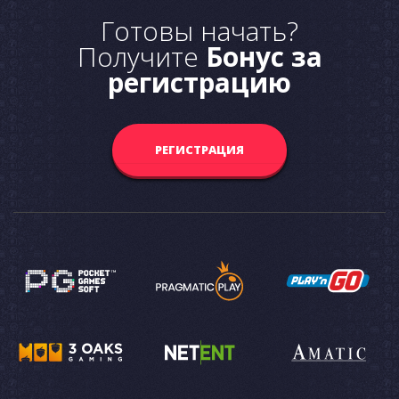
Готовы начать?
Получите
Бонус за
регистрацию
РЕГИСТРАЦИЯ