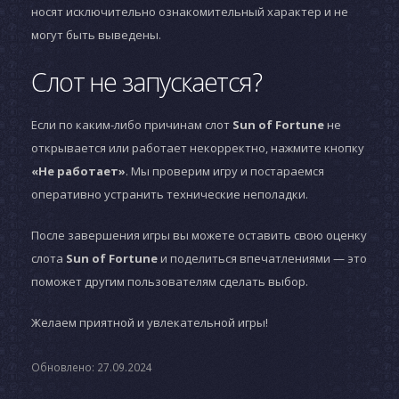
носят исключительно ознакомительный характер и не
могут быть выведены.
Слот не запускается?
Если по каким-либо причинам слот
Sun of Fortune
не
открывается или работает некорректно, нажмите кнопку
«Не работает»
. Мы проверим игру и постараемся
оперативно устранить технические неполадки.
После завершения игры вы можете оставить свою оценку
слота
Sun of Fortune
и поделиться впечатлениями — это
поможет другим пользователям сделать выбор.
Желаем приятной и увлекательной игры!
Обновлено:
27.09.2024