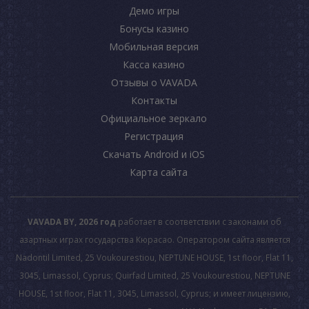
Демо игры
Бонусы казино
Мобильная версия
Касса казино
Отзывы о VAVADA
Контакты
Официальное зеркало
Регистрация
Скачать Android и iOS
Карта сайта
VAVADA BY, 2026 год
работает в соответствии с законами об
азартных играх государства Кюрасао. Оператором сайта является
Nadontil Limited, 25 Voukourestiou, NEPTUNE HOUSE, 1st floor, Flat 11,
3045, Limassol, Cyprus; Quirfad Limited, 25 Voukourestiou, NEPTUNE
HOUSE, 1st floor, Flat 11, 3045, Limassol, Cyprus; и имеет лицензию,