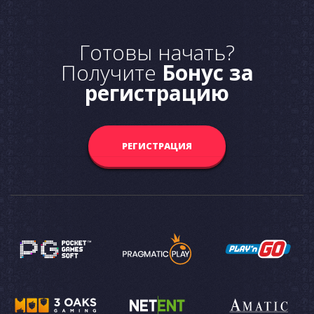
Готовы начать?
Получите
Бонус за
регистрацию
РЕГИСТРАЦИЯ