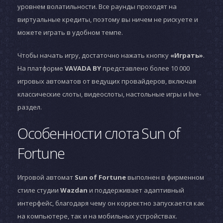
уровнем волатильности. Все раунды проходят на
виртуальные кредиты, поэтому вы ничем не рискуете и
можете играть в удобном темпе.
Чтобы начать игру, достаточно нажать кнопку
«Играть»
.
На платформе
VAVADA BY
представлено более 10 000
игровых автоматов от ведущих провайдеров, включая
классические слоты, видеослоты, настольные игры и live-
раздел.
Особенности слота Sun of
Fortune
Игровой автомат
Sun of Fortune
выполнен в фирменном
стиле студии
Wazdan
и поддерживает адаптивный
интерфейс, благодаря чему он корректно запускается как
на компьютере, так и на мобильных устройствах.