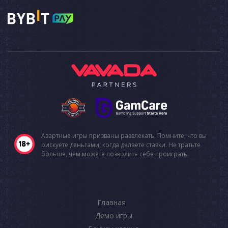
Азартные игры призваны развлекать. Помните, что вы
рискуете деньгами, когда делаете ставки. Не тратьте
больше, чем можете позволить себе проиграть.
Главная
Демо игры