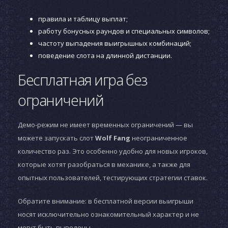
правила и таблицу выплат;
работу бонусных раундов и специальных символов;
частоту выпадения выигрышных комбинаций;
поведение слота на длинной дистанции.
Бесплатная игра без
ограничений
Демо-режим не имеет временных ограничений — вы
можете запускать слот
Wolf Fang
неограниченное
количество раз. Это особенно удобно для новых игроков,
которые хотят разобраться в механике, а также для
опытных пользователей, тестирующих стратегии ставок.
Обратите внимание: в бесплатной версии выигрыши
носят исключительно ознакомительный характер и не
могут быть выведены.