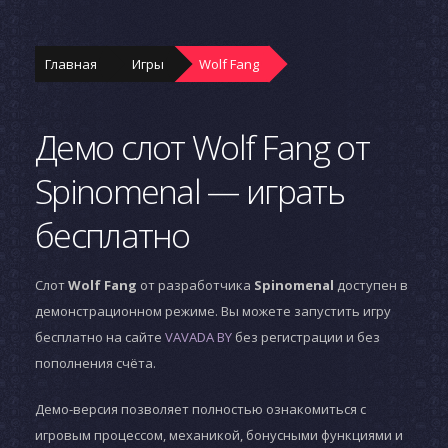
Главная
Игры
Wolf Fang
Демо слот Wolf Fang от
Spinomenal — играть
бесплатно
Слот
Wolf Fang
от разработчика
Spinomenal
доступен в
демонстрационном режиме. Вы можете запустить игру
бесплатно на сайте
VAVADA BY
без регистрации и без
пополнения счёта.
Демо-версия позволяет полностью ознакомиться с
игровым процессом, механикой, бонусными функциями и