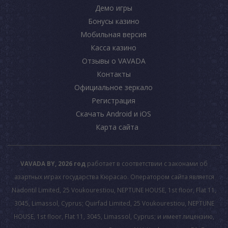
Демо игры
Бонусы казино
Мобильная версия
Касса казино
Отзывы о VAVADA
Контакты
Официальное зеркало
Регистрация
Скачать Android и iOS
Карта сайта
VAVADA BY, 2026 год
работает в соответствии с законами об
азартных играх государства Кюрасао. Оператором сайта является
Nadontil Limited, 25 Voukourestiou, NEPTUNE HOUSE, 1st floor, Flat 11,
3045, Limassol, Cyprus; Quirfad Limited, 25 Voukourestiou, NEPTUNE
HOUSE, 1st floor, Flat 11, 3045, Limassol, Cyprus; и имеет лицензию,