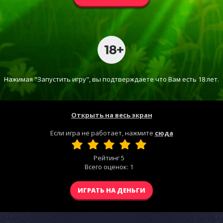
Нажимая "Запустить игру", вы подтверждаете что Вам есть 18 лет.
Открыть на весь экран
Если игра не работает, нажмите
сюда
Рейтинг
5
Всего оценок:
1
ИГРАТЬ НА ДЕНЬГИ