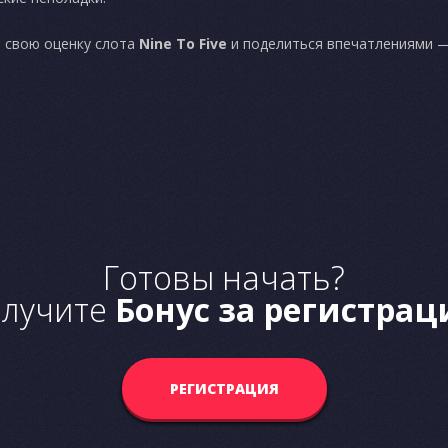
 свою оценку слота
Nine To Five
и поделиться впечатлениями 
Готовы начать?
лучите
Бонус за регистра
РЕГИСТРАЦИЯ