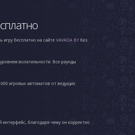
бесплатно
ь игру бесплатно на сайте
VAVADA BY
без
уровнем волатильности. Все раунды
 000 игровых автоматов от ведущих
 интерфейс, благодаря чему он корректно