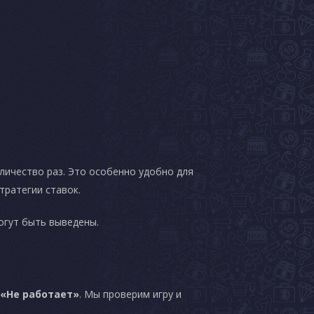
личество раз. Это особенно удобно для
тратегии ставок.
огут быть выведены.
«Не работает»
. Мы проверим игру и