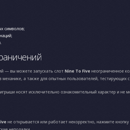
ых символов;
наций;
.
граничений
ий — вы можете запускать слот
Nine To Five
неограниченное ко
в механике, а также для опытных пользователей, тестирующих с
ыигрыши носят исключительно ознакомительный характер и не м
ive
не открывается или работает некорректно, нажмите кнопку
кие неполадки.