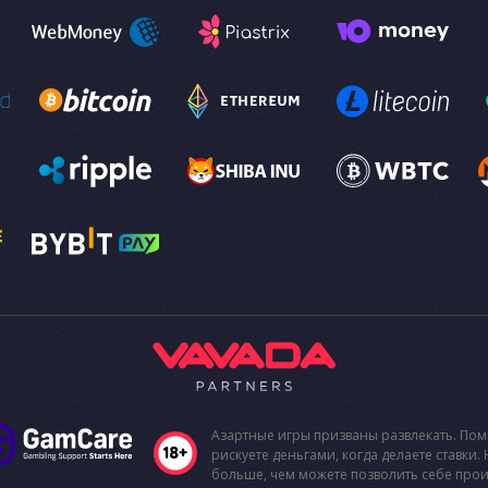
Азартные игры призваны развлекать. Помн
рискуете деньгами, когда делаете ставки. 
больше, чем можете позволить себе прои