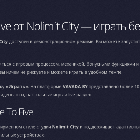
ve от Nolimit City — играть 
City
доступен в демонстрационном режиме. Вы можете запустит
ться с игровым процессом, механикой, бонусными функциями и 
вы ничем не рискуете и можете играть в удобном темпе.
пку
«Играть»
. На платформе
VAVADA BY
представлено более 10
идеослоты, настольные игры и live-раздел.
 To Five
ирменном стиле студии
Nolimit City
и поддерживает адаптивный
бильных устройствах.