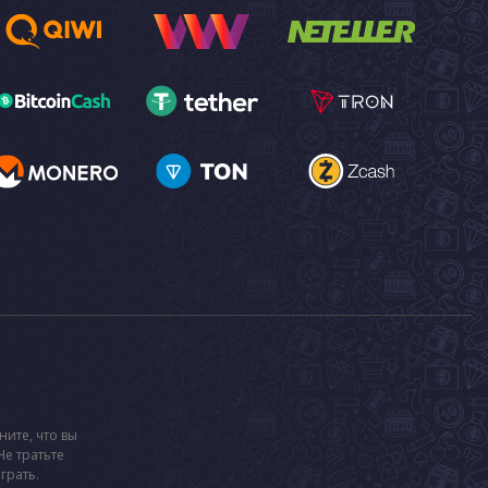
ите, что вы
Не тратьте
грать.