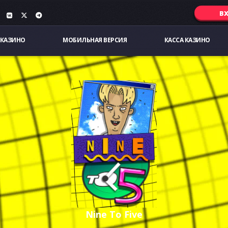
В
 КАЗИНО
МОБИЛЬНАЯ ВЕРСИЯ
КАССА КАЗИНО
Nine To Five