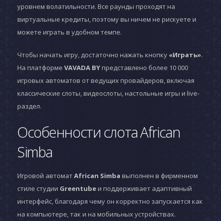
уровнем волатильности. Все раунды проходят на
виртуальные кредиты, поэтому вы ничем не рискуете и
можете играть в удобном темпе.
Чтобы начать игру, достаточно нажать кнопку
«Играть»
.
На платформе
VAVADA BY
представлено более 10 000
игровых автоматов от ведущих провайдеров, включая
классические слоты, видеослоты, настольные игры и live-
раздел.
Особенности слота African
Simba
Игровой автомат
African Simba
выполнен в фирменном
стиле студии
Greentube
и поддерживает адаптивный
интерфейс, благодаря чему он корректно запускается как
на компьютере, так и на мобильных устройствах.