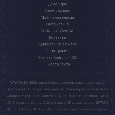
Демо игры
Бонусы казино
Мобильная версия
Касса казино
Отзывы о VAVADA
Контакты
Официальное зеркало
Регистрация
Скачать Android и iOS
Карта сайта
VAVADA BY, 2026 год
работает в соответствии с законами об
азартных играх государства Кюрасао. Оператором сайта является
Nadontil Limited, 25 Voukourestiou, NEPTUNE HOUSE, 1st floor, Flat 11,
3045, Limassol, Cyprus; Quirfad Limited, 25 Voukourestiou, NEPTUNE
HOUSE, 1st floor, Flat 11, 3045, Limassol, Cyprus; и имеет лицензию,