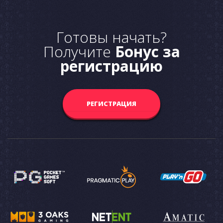
Готовы начать?
Получите
Бонус за
регистрацию
РЕГИСТРАЦИЯ