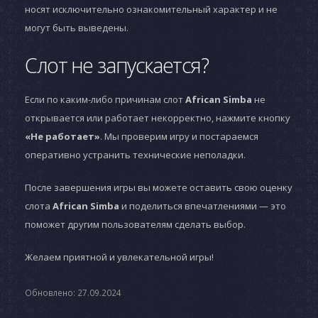
носят исключительно ознакомительный характер и не
могут быть выведены.
Слот не запускается?
Если по каким-либо причинам слот
African Simba
не
открывается или работает некорректно, нажмите кнопку
«Не работает»
. Мы проверим игру и постараемся
оперативно устранить технические неполадки.
После завершения игры вы можете оставить свою оценку
слота
African Simba
и поделиться впечатлениями — это
поможет другим пользователям сделать выбор.
Желаем приятной и увлекательной игры!
Обновлено:
27.09.2024