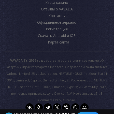
Касса казино
Отзывы о VAVADA
Контакты
Официальное зеркало
Регистрация
Скачать Android и iOS
Карта сайта
VAVADA BY, 2026 год
работает в соответствии с законами об
азартных играх государства Кюрасао. Оператором сайта является
Nadontil Limited, 25 Voukourestiou, NEPTUNE HOUSE, 1st floor, Flat 11,
3045, Limassol, Cyprus; Quirfad Limited, 25 Voukourestiou, NEPTUNE
HOUSE, 1st floor, Flat 11, 3045, Limassol, Cyprus; и имеет лицензию,
полностью принадлежащую Overcan N.V. Heelsumstraat 51, E-
Commerce Park, Curacao.