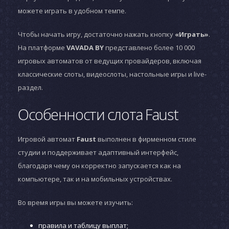
можете играть в удобном темпе.
Чтобы начать игру, достаточно нажать кнопку
«Играть»
.
На платформе
VAVADA BY
представлено более 10 000
игровых автоматов от ведущих провайдеров, включая
классические слоты, видеослоты, настольные игры и live-
раздел.
Особенности слота Faust
Игровой автомат
Faust
выполнен в фирменном стиле
студии
и поддерживает адаптивный интерфейс,
благодаря чему он корректно запускается как на
компьютере, так и на мобильных устройствах.
Во время игры вы можете изучить:
правила и таблицу выплат;