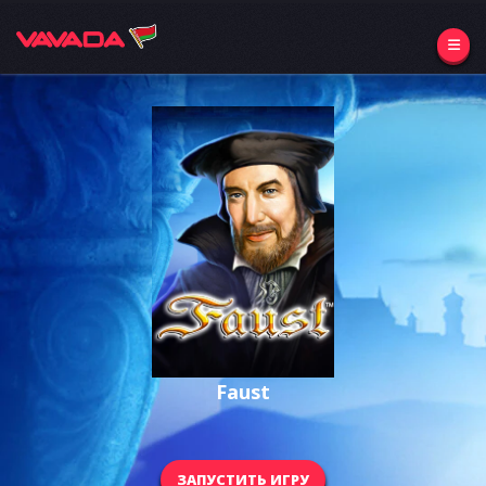
Faust
ЗАПУСТИТЬ ИГРУ