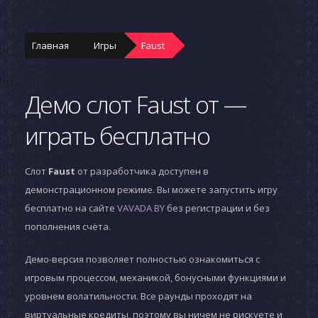
Главная
Игры
Faust
Демо слот Faust от —
играть бесплатно
Слот
Faust
от разработчика
доступен в
демонстрационном режиме. Вы можете запустить игру
бесплатно на сайте
VAVADA BY
без регистрации и без
пополнения счёта.
Демо-версия позволяет полностью ознакомиться с
игровым процессом, механикой, бонусными функциями и
уровнем волатильности. Все раунды проходят на
виртуальные кредиты, поэтому вы ничем не рискуете и