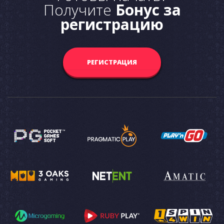
Получите
Бонус за
регистрацию
РЕГИСТРАЦИЯ