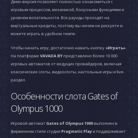
Демо-версия позволяет полностью ознакомиться с
игровым процессом, механикой, бонусными функциями и
уровнем волатильности. Все раунды проходят на
виртуальные кредиты, поэтому вы ничем не рискуете и
можете играть в удобном темпе.
Чтобы начать игру, достаточно нажать кнопку
«Играть»
.
На платформе
VAVADA BY
представлено более 10 000
игровых автоматов от ведущих провайдеров, включая
классические слоты, видеослоты, настольные игры и live-
раздел.
Особенности слота Gates of
Olympus 1000
Игровой автомат
Gates of Olympus 1000
выполнен в
фирменном стиле студии
Pragmatic Play
и поддерживает