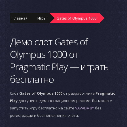
Главная
Игры
Gates of Olympus 1000
Демо слот Gates of
Olympus 1000 от
Pragmatic Play — играть
бесплатно
Слот
Gates of Olympus 1000
от разработчика
Pragmatic
Play
доступен в демонстрационном режиме. Вы можете
запустить игру бесплатно на сайте
VAVADA BY
без
регистрации и без пополнения счёта.