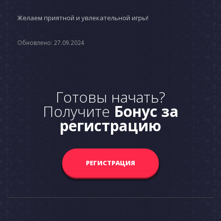
Желаем приятной и увлекательной игры!
Обновлено:
27.09.2024
Готовы начать?
Получите
Бонус за
регистрацию
РЕГИСТРАЦИЯ