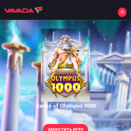
Gates of Olympus 1000
ЗАПУСТИТЬ ИГРУ