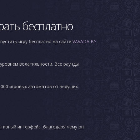
рать бесплатно
пустить игру бесплатно на сайте
VAVADA BY
уровнем волатильности. Все раунды
 000 игровых автоматов от ведущих
тивный интерфейс, благодаря чему он