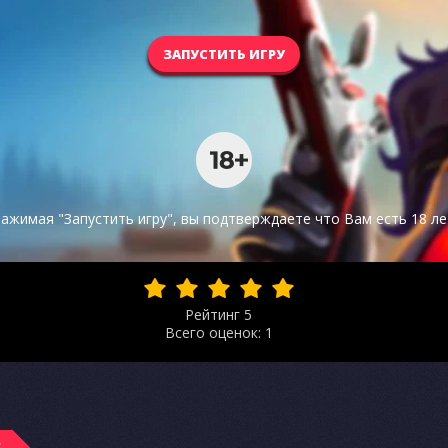
ЗАПУСТИТЬ ИГРУ
ажимая "Запустить игру", вы подтверждаете что Вам есть 18 ле
Рейтинг
5
Всего оценок:
1
S