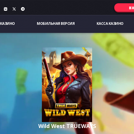
В
 КАЗИНО
МОБИЛЬНАЯ ВЕРСИЯ
КАССА КАЗИНО
Wild West TRUEWAYS