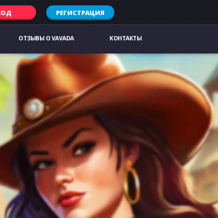
ХОД
РЕГИСТРАЦИЯ
ОТЗЫВЫ О VAVADA
КОНТАКТЫ