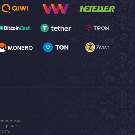
ите, что вы
Не тратьте
грать.