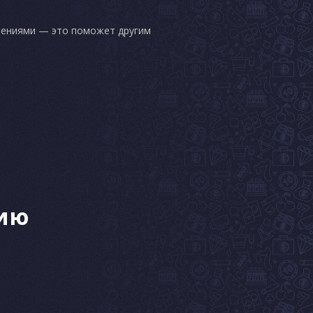
лениями — это поможет другим
цию