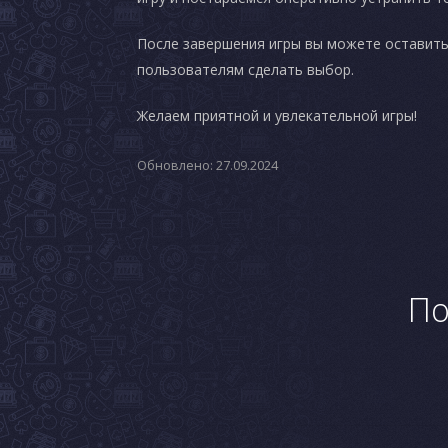
После завершения игры вы можете оставить
пользователям сделать выбор.
Желаем приятной и увлекательной игры!
Обновлено:
27.09.2024
По