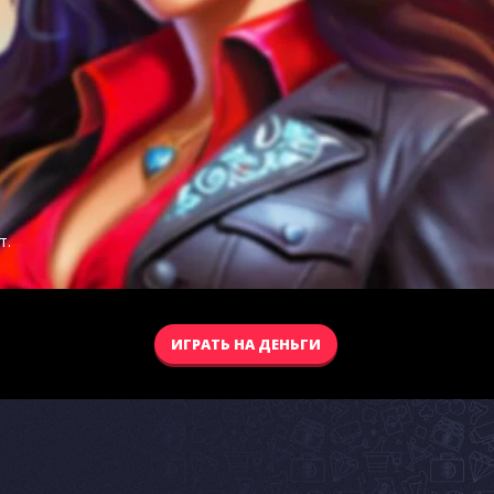
т.
ИГРАТЬ НА ДЕНЬГИ