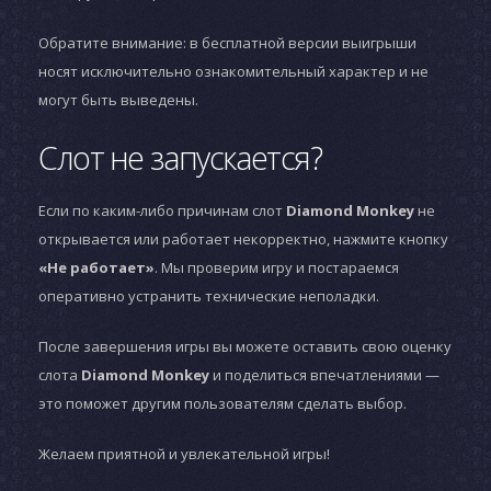
Обратите внимание: в бесплатной версии выигрыши
носят исключительно ознакомительный характер и не
могут быть выведены.
Слот не запускается?
Если по каким-либо причинам слот
Diamond Monkey
не
открывается или работает некорректно, нажмите кнопку
«Не работает»
. Мы проверим игру и постараемся
оперативно устранить технические неполадки.
После завершения игры вы можете оставить свою оценку
слота
Diamond Monkey
и поделиться впечатлениями —
это поможет другим пользователям сделать выбор.
Желаем приятной и увлекательной игры!