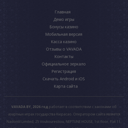
Главная
Демо игры
Бонусы казино
Мобильная версия
Касса казино
Отзывы о VAVADA
Контакты
Официальное зеркало
Регистрация
Скачать Android и iOS
Карта сайта
VAVADA BY, 2026 год
работает в соответствии с законами об
азартных играх государства Кюрасао. Оператором сайта является
Nadontil Limited, 25 Voukourestiou, NEPTUNE HOUSE, 1st floor, Flat 11,