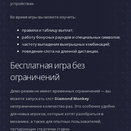
устройствах.
Во время игры вы можете изучить:
правила и таблицу выплат;
работу бонусных раундов и специальных символов;
частоту выпадения выигрышных комбинаций;
поведение слота на длинной дистанции.
Бесплатная игра без
ограничений
Демо-режим не имеет временных ограничений — вы
можете запускать слот
Diamond Monkey
неограниченное количество раз. Это особенно удобно
для новых игроков, которые хотят разобраться в
механике, а также для опытных пользователей,
тестирующих стратегии ставок.