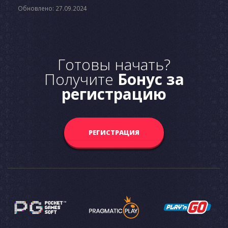
Обновлено:
27.09.2024
Готовы начать?
Получите
Бонус за
регистрацию
РЕГИСТРАЦИЯ