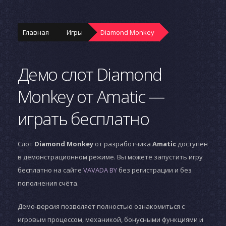
Главная
Игры
Diamond Monkey
Демо слот Diamond
Monkey от Amatic —
играть бесплатно
Слот
Diamond Monkey
от разработчика
Amatic
доступен
в демонстрационном режиме. Вы можете запустить игру
бесплатно на сайте
VAVADA BY
без регистрации и без
пополнения счёта.
Демо-версия позволяет полностью ознакомиться с
игровым процессом, механикой, бонусными функциями и