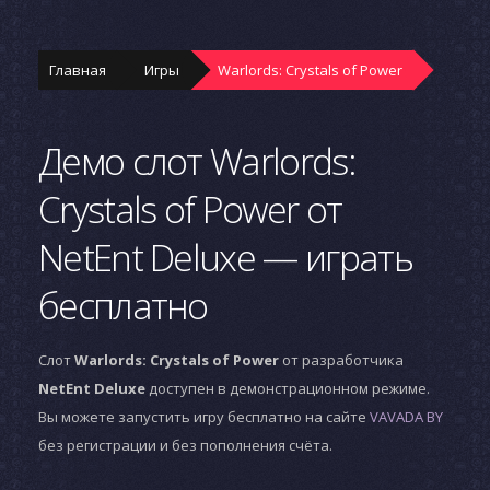
Главная
Игры
Warlords: Crystals of Power
Демо слот Warlords:
Crystals of Power от
NetEnt Deluxe — играть
бесплатно
Слот
Warlords: Crystals of Power
от разработчика
NetEnt Deluxe
доступен в демонстрационном режиме.
Вы можете запустить игру бесплатно на сайте
VAVADA BY
без регистрации и без пополнения счёта.