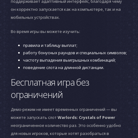
поддерживает адаптивный интерфейс, благодаря чему
он корректно запускается как на компьютере, так и на
мобильных устройствах.
Во время игры вы можете изучить:
правила и таблицу выплат;
работу бонусных раундов и специальных символов;
частоту выпадения выигрышных комбинаций;
поведение слота на длинной дистанции.
Бесплатная игра без
ограничений
Демо-режим не имеет временных ограничений — вы
можете запускать слот
Warlords: Crystals of Power
неограниченное количество раз. Это особенно удобно
для новых игроков, которые хотят разобраться в