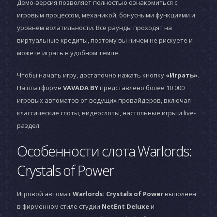
Демо-версия позволяет полностью ознакомиться с
игровым процессом, механикой, бонусными функциями и
уровнем волатильности. Все раунды проходят на
виртуальные кредиты, поэтому вы ничем не рискуете и
можете играть в удобном темпе.
Чтобы начать игру, достаточно нажать кнопку
«Играть»
.
На платформе
VAVADA BY
представлено более 10 000
игровых автоматов от ведущих провайдеров, включая
классические слоты, видеослоты, настольные игры и live-
раздел.
Особенности слота Warlords:
Crystals of Power
Игровой автомат
Warlords: Crystals of Power
выполнен
в фирменном стиле студии
NetEnt Deluxe
и