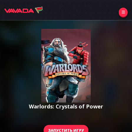
Warlords: Crystals of Power
ЗАПУСТИТЬ ИГРУ