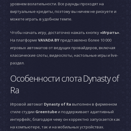
уровнем волатильности. Все раунды проходят на
виртуальные кредиты, поэтому вы ничем не рискуете и
можете играть в удобном темпе.
Чтобы начать игру, достаточно нажать кнопку
«Играть»
.
На платформе
VAVADA BY
представлено более 10 000
игровых автоматов от ведущих провайдеров, включая
классические слоты, видеослоты, настольные игры и live-
раздел.
Особенности слота Dynasty of
Ra
Игровой автомат
Dynasty of Ra
выполнен в фирменном
стиле студии
Greentube
и поддерживает адаптивный
интерфейс, благодаря чему он корректно запускается как
на компьютере, так и на мобильных устройствах.