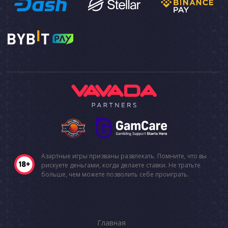
Азартные игры призваны развлекать. Помните, что вы
рискуете деньгами, когда делаете ставки. Не тратьте
больше, чем можете позволить себе проиграть.
Главная