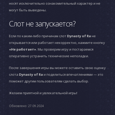
носят исключительно ознакомительный характер и не
могут быть выведены.
Слот не запускается?
Если по каким-либо причинам слот
Dynasty of Ra
не
открывается или работает некорректно, нажмите кнопку
«Не работает»
. Мы проверим игру и постараемся
оперативно устранить технические неполадки.
После завершения игры вы можете оставить свою оценку
слота
Dynasty of Ra
и поделиться впечатлениями — это
поможет другим пользователям сделать выбор.
Желаем приятной и увлекательной игры!
Обновлено:
27.09.2024