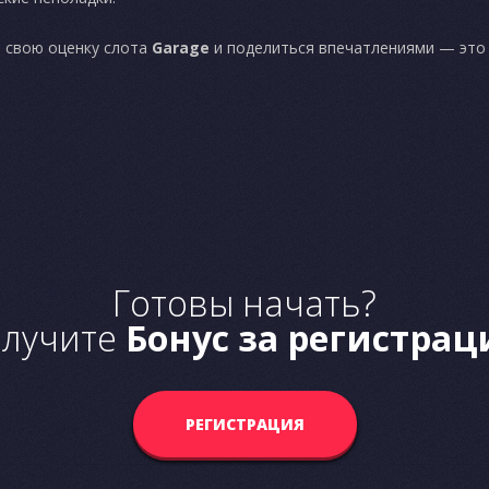
 свою оценку слота
Garage
и поделиться впечатлениями — это
Готовы начать?
лучите
Бонус за регистра
РЕГИСТРАЦИЯ