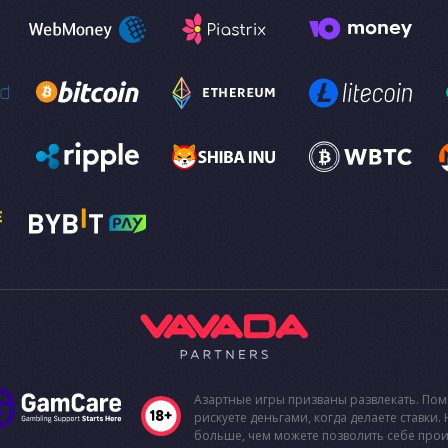
Азартные игры призваны развлекать. Помн
рискуете деньгами, когда делаете ставки. 
больше, чем можете позволить себе прои