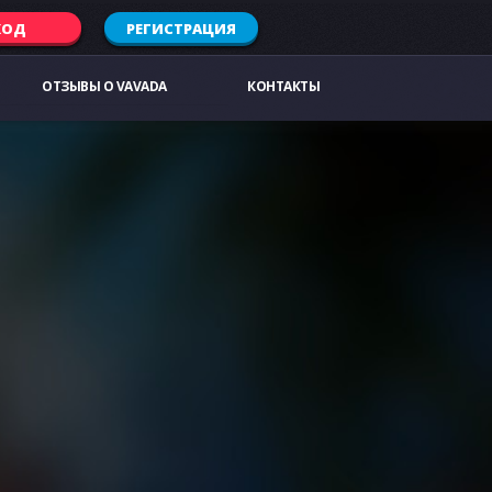
ХОД
РЕГИСТРАЦИЯ
ОТЗЫВЫ О VAVADA
КОНТАКТЫ