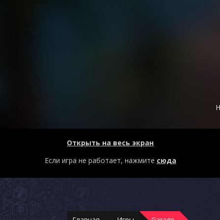
Н
Открыть на весь экран
Если игра не работает, нажмите
сюда
Главная
Игры
Garage