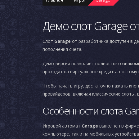
Демо слот Garage о
Слот
Garage
от разработчика
доступен в д
пополнения счёта.
Демо-версия позволяет полностью ознакоми
проходят на виртуальные кредиты, поэтому 
Чтобы начать игру, достаточно нажать кно
провайдеров, включая классические слоты, в
Особенности слота Ga
Игровой автомат
Garage
выполнен в фирме
компьютере, так и на мобильных устройства