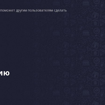
 поможет другим пользователям сделать
цию