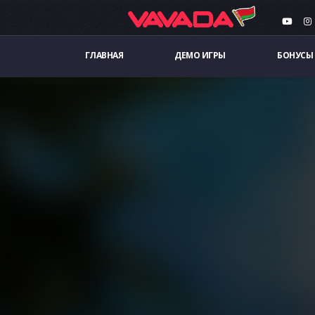
ГЛАВНАЯ
ДЕМО ИГРЫ
БОНУСЫ