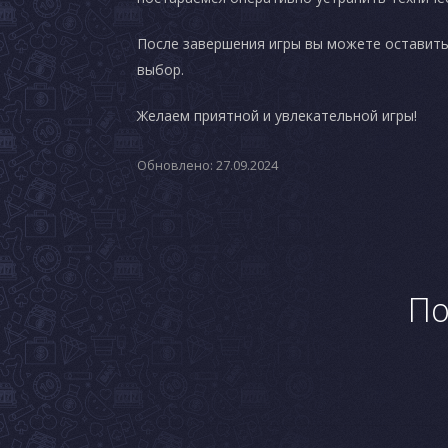
После завершения игры вы можете оставить
выбор.
Желаем приятной и увлекательной игры!
Обновлено:
27.09.2024
По