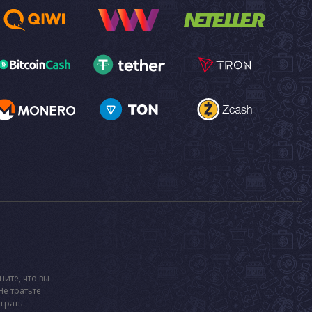
ите, что вы
Не тратьте
грать.