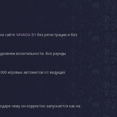
 на сайте
VAVADA BY
без регистрации и без
уровнем волатильности. Все раунды
 000 игровых автоматов от ведущих
даря чему он корректно запускается как на