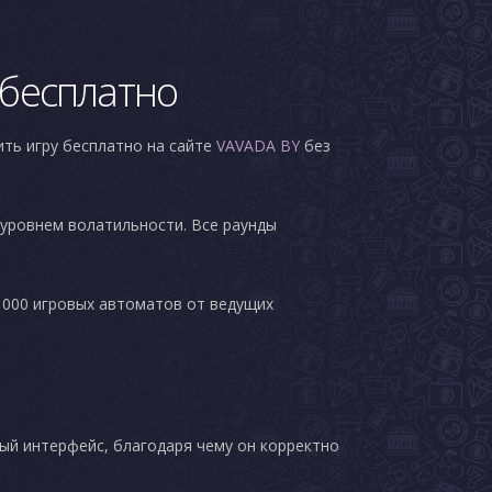
 бесплатно
ть игру бесплатно на сайте
VAVADA BY
без
уровнем волатильности. Все раунды
 000 игровых автоматов от ведущих
ый интерфейс, благодаря чему он корректно