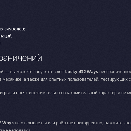
ых символов;
наций;
.
граничений
ий — вы можете запускать слот
Lucky 432 Ways
неограниченное
в механике, а также для опытных пользователей, тестирующих с
ыигрыши носят исключительно ознакомительный характер и не м
2 Ways
не открывается или работает некорректно, нажмите кн
кие неполадки.