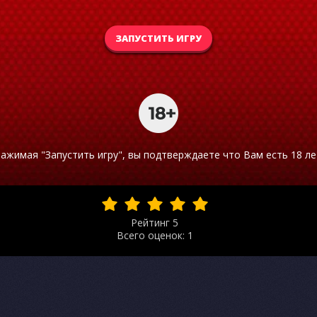
ЗАПУСТИТЬ ИГРУ
ажимая "Запустить игру", вы подтверждаете что Вам есть 18 ле
Рейтинг
5
Всего оценок:
1