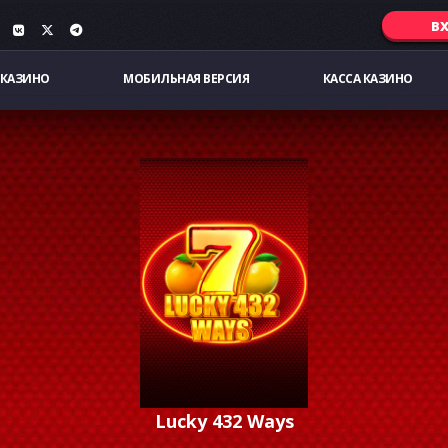
В
 КАЗИНО
МОБИЛЬНАЯ ВЕРСИЯ
КАССА КАЗИНО
Lucky 432 Ways