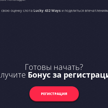
 свою оценку слота
Lucky 432 Ways
и поделиться впечатления
Готовы начать?
лучите
Бонус за регистра
РЕГИСТРАЦИЯ