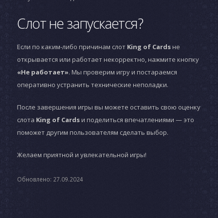
Слот не запускается?
Если по каким-либо причинам слот
King of Cards
не
открывается или работает некорректно, нажмите кнопку
«Не работает»
. Мы проверим игру и постараемся
оперативно устранить технические неполадки.
После завершения игры вы можете оставить свою оценку
слота
King of Cards
и поделиться впечатлениями — это
поможет другим пользователям сделать выбор.
Желаем приятной и увлекательной игры!
Обновлено:
27.09.2024