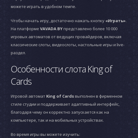
можете играть в удобном темпе.
Чтобы начать игру, достаточно нажать кнопку
«Играть»
.
На платформе
VAVADA BY
представлено более 10 000
игровых автоматов от ведущих провайдеров, включая
классические слоты, видеослоты, настольные игры и live-
раздел.
Особенности слота King of
Cards
Игровой автомат
King of Cards
выполнен в фирменном
стиле студии
и поддерживает адаптивный интерфейс,
благодаря чему он корректно запускается как на
компьютере, так и на мобильных устройствах.
Во время игры вы можете изучить: