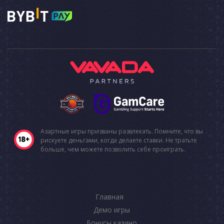
Азартные игры призваны развлекать. Помните, что вы
рискуете деньгами, когда делаете ставки. Не тратьте
больше, чем можете позволить себе проиграть.
Главная
Демо игры
Бонусы казино