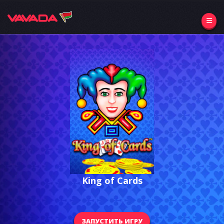
King of Cards
ЗАПУСТИТЬ ИГРУ