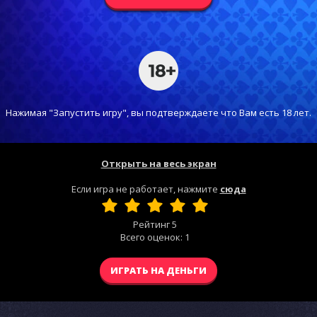
Нажимая "Запустить игру", вы подтверждаете что Вам есть 18 лет.
Открыть на весь экран
Если игра не работает, нажмите
сюда
Рейтинг
5
Всего оценок:
1
ИГРАТЬ НА ДЕНЬГИ