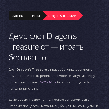
Главная
Игры
Dragon's Treasure
Демо слот Dragon's
Treasure от — играть
бесплатно
Слот
Dragon's Treasure
от разработчика
доступен в
демонстрационном режиме. Вы можете запустить игру
бесплатно на сайте
VAVADA BY
без регистрации и без
пополнения счёта.
Демо-версия позволяет полностью ознакомиться с
игровым процессом, механикой, бонусными функциями и