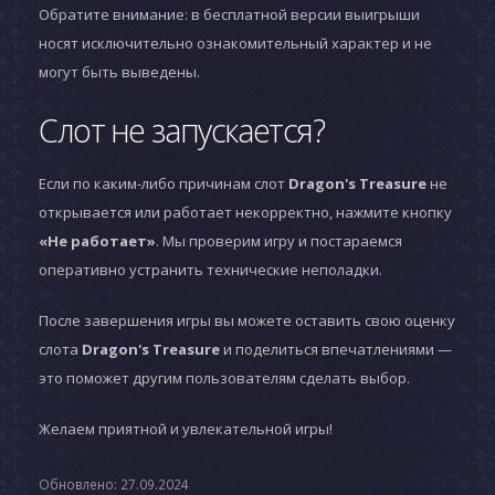
Обратите внимание: в бесплатной версии выигрыши
носят исключительно ознакомительный характер и не
могут быть выведены.
Слот не запускается?
Если по каким-либо причинам слот
Dragon's Treasure
не
открывается или работает некорректно, нажмите кнопку
«Не работает»
. Мы проверим игру и постараемся
оперативно устранить технические неполадки.
После завершения игры вы можете оставить свою оценку
слота
Dragon's Treasure
и поделиться впечатлениями —
это поможет другим пользователям сделать выбор.
Желаем приятной и увлекательной игры!
Обновлено:
27.09.2024