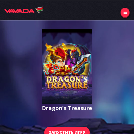
Dragon's Treasure
ЗАПУСТИТЬ ИГРУ