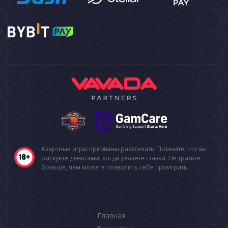
Азартные игры призваны развлекать. Помните, что вы
рискуете деньгами, когда делаете ставки. Не тратьте
больше, чем можете позволить себе проиграть.
Главная