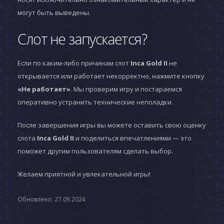
могут быть выведены.
Слот не запускается?
Если по каким-либо причинам слот
Inca Gold II
не
открывается или работает некорректно, нажмите кнопку
«Не работает»
. Мы проверим игру и постараемся
оперативно устранить технические неполадки.
После завершения игры вы можете оставить свою оценку
слота
Inca Gold II
и поделиться впечатлениями — это
поможет другим пользователям сделать выбор.
Желаем приятной и увлекательной игры!
Обновлено:
27.09.2024