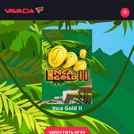
Inca Gold II
ЗАПУСТИТЬ ИГРУ