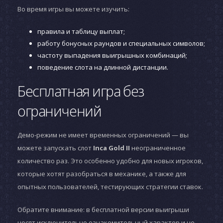
Во время игры вы можете изучить:
правила и таблицу выплат;
работу бонусных раундов и специальных символов;
частоту выпадения выигрышных комбинаций;
поведение слота на длинной дистанции.
Бесплатная игра без
ограничений
Демо-режим не имеет временных ограничений — вы
можете запускать слот
Inca Gold II
неограниченное
количество раз. Это особенно удобно для новых игроков,
которые хотят разобраться в механике, а также для
опытных пользователей, тестирующих стратегии ставок.
Обратите внимание: в бесплатной версии выигрыши
носят исключительно ознакомительный характер и не