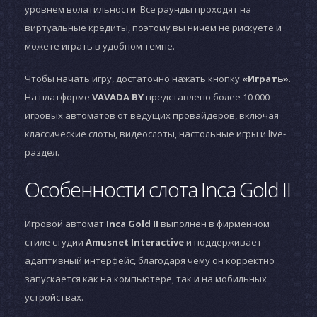
уровнем волатильности. Все раунды проходят на
виртуальные кредиты, поэтому вы ничем не рискуете и
можете играть в удобном темпе.
Чтобы начать игру, достаточно нажать кнопку
«Играть»
.
На платформе
VAVADA BY
представлено более 10 000
игровых автоматов от ведущих провайдеров, включая
классические слоты, видеослоты, настольные игры и live-
раздел.
Особенности слота Inca Gold II
Игровой автомат
Inca Gold II
выполнен в фирменном
стиле студии
Amusnet Interactive
и поддерживает
адаптивный интерфейс, благодаря чему он корректно
запускается как на компьютере, так и на мобильных
устройствах.