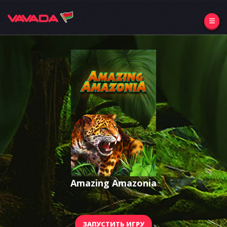
Amazing Amazonia
ЗАПУСТИТЬ ИГРУ