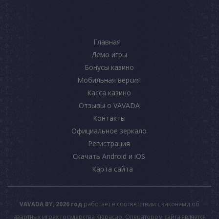
Главная
Демо игры
Бонусы казино
Мобильная версия
Касса казино
Отзывы о VAVADA
Контакты
Официальное зеркало
Регистрация
Скачать Android и iOS
Карта сайта
VAVADA BY, 2026 год
работает в соответствии с законами об
азартных играх государства Кюрасао. Оператором сайта является