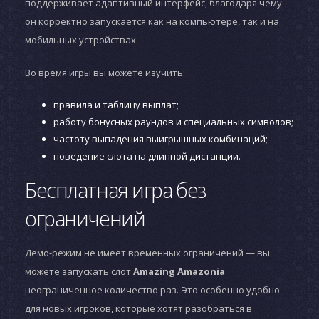
поддерживает адаптивный интерфейс, благодаря чему
он корректно запускается как на компьютере, так и на
мобильных устройствах.
Во время игры вы можете изучить:
правила и таблицу выплат;
работу бонусных раундов и специальных символов;
частоту выпадения выигрышных комбинаций;
поведение слота на длинной дистанции.
Бесплатная игра без
ограничений
Демо-режим не имеет временных ограничений — вы
можете запускать слот
Amazing Amazonia
неограниченное количество раз. Это особенно удобно
для новых игроков, которые хотят разобраться в