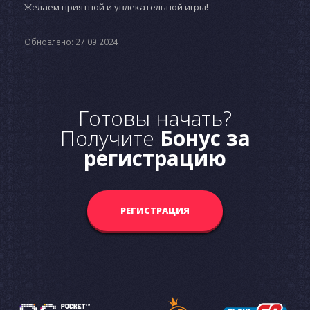
Желаем приятной и увлекательной игры!
Обновлено:
27.09.2024
Готовы начать?
Получите
Бонус за
регистрацию
РЕГИСТРАЦИЯ