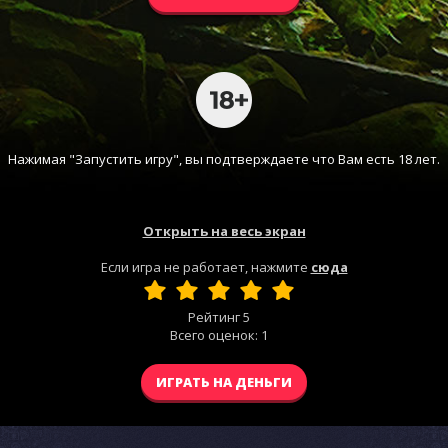
Нажимая "Запустить игру", вы подтверждаете что Вам есть 18 лет.
Открыть на весь экран
Если игра не работает, нажмите
сюда
Рейтинг
5
Всего оценок:
1
ИГРАТЬ НА ДЕНЬГИ