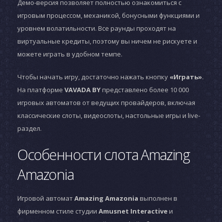
Демо-версия позволяет полностью ознакомиться с
игровым процессом, механикой, бонусными функциями и
уровнем волатильности. Все раунды проходят на
виртуальные кредиты, поэтому вы ничем не рискуете и
можете играть в удобном темпе.
Чтобы начать игру, достаточно нажать кнопку
«Играть»
.
На платформе
VAVADA BY
представлено более 10 000
игровых автоматов от ведущих провайдеров, включая
классические слоты, видеослоты, настольные игры и live-
раздел.
Особенности слота Amazing
Amazonia
Игровой автомат
Amazing Amazonia
выполнен в
фирменном стиле студии
Amusnet Interactive
и