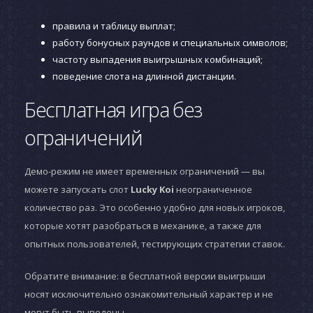
правила и таблицу выплат;
работу бонусных раундов и специальных символов;
частоту выпадения выигрышных комбинаций;
поведение слота на длинной дистанции.
Бесплатная игра без
ограничений
Демо-режим не имеет временных ограничений — вы
можете запускать слот
Lucky Koi
неограниченное
количество раз. Это особенно удобно для новых игроков,
которые хотят разобраться в механике, а также для
опытных пользователей, тестирующих стратегии ставок.
Обратите внимание: в бесплатной версии выигрыши
носят исключительно ознакомительный характер и не
могут быть выведены.