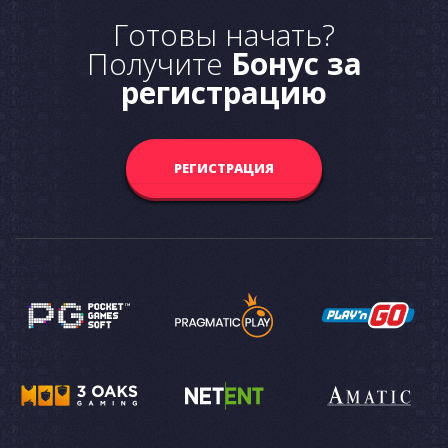
Готовы начать?
Получите
Бонус за
регистрацию
РЕГИСТРАЦИЯ