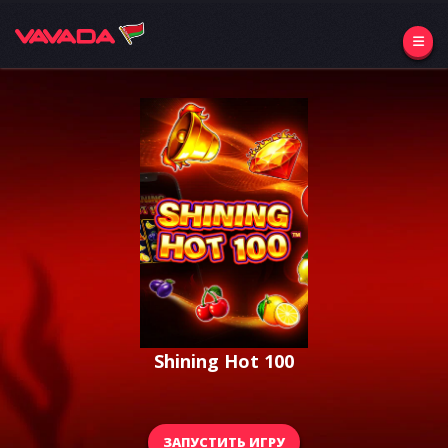
Shining Hot 100
ЗАПУСТИТЬ ИГРУ