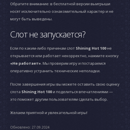
Обратите внимание: в бесплатной версии выигрыши
носят исключительно ознакомительный характер и не
могут быть выведены.
Слот не запускается?
Если по каким-либо причинам слот
Shining Hot 100
не
открывается или работает некорректно, нажмите кнопку
«Не работает»
. Мы проверим игру и постараемся
оперативно устранить технические неполадки.
После завершения игры вы можете оставить свою оценку
слота
Shining Hot 100
и поделиться впечатлениями —
это поможет другим пользователям сделать выбор.
Желаем приятной и увлекательной игры!
Обновлено:
27.09.2024