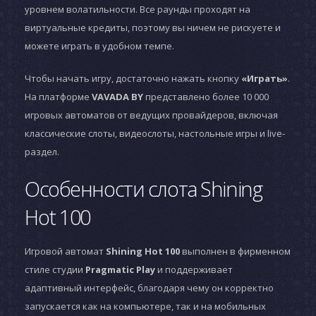
уровнем волатильности. Все раунды проходят на
виртуальные кредиты, поэтому вы ничем не рискуете и
можете играть в удобном темпе.
Чтобы начать игру, достаточно нажать кнопку
«Играть»
.
На платформе
VAVADA BY
представлено более 10 000
игровых автоматов от ведущих провайдеров, включая
классические слоты, видеослоты, настольные игры и live-
раздел.
Особенности слота Shining
Hot 100
Игровой автомат
Shining Hot 100
выполнен в фирменном
стиле студии
Pragmatic Play
и поддерживает
адаптивный интерфейс, благодаря чему он корректно
запускается как на компьютере, так и на мобильных