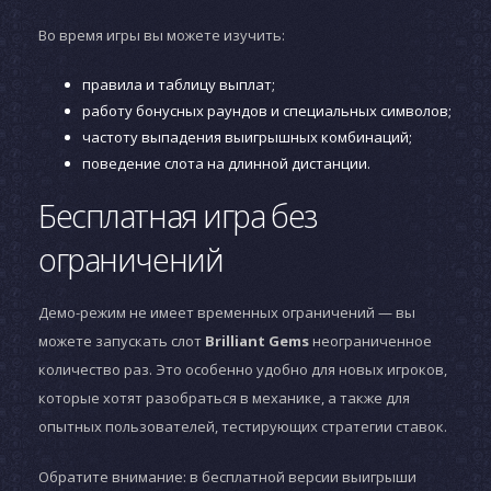
Во время игры вы можете изучить:
правила и таблицу выплат;
работу бонусных раундов и специальных символов;
частоту выпадения выигрышных комбинаций;
поведение слота на длинной дистанции.
Бесплатная игра без
ограничений
Демо-режим не имеет временных ограничений — вы
можете запускать слот
Brilliant Gems
неограниченное
количество раз. Это особенно удобно для новых игроков,
которые хотят разобраться в механике, а также для
опытных пользователей, тестирующих стратегии ставок.
Обратите внимание: в бесплатной версии выигрыши