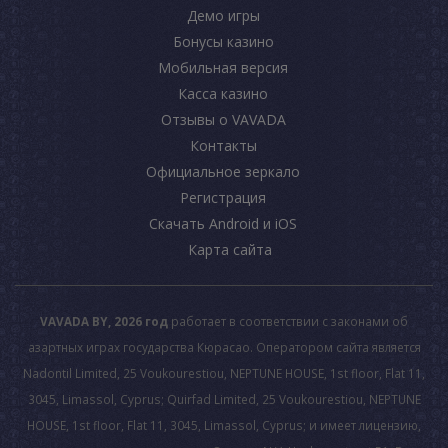
Демо игры
Бонусы казино
Мобильная версия
Касса казино
Отзывы о VAVADA
Контакты
Официальное зеркало
Регистрация
Скачать Android и iOS
Карта сайта
VAVADA BY, 2026 год
работает в соответствии с законами об
азартных играх государства Кюрасао. Оператором сайта является
Nadontil Limited, 25 Voukourestiou, NEPTUNE HOUSE, 1st floor, Flat 11,
3045, Limassol, Cyprus; Quirfad Limited, 25 Voukourestiou, NEPTUNE
HOUSE, 1st floor, Flat 11, 3045, Limassol, Cyprus; и имеет лицензию,