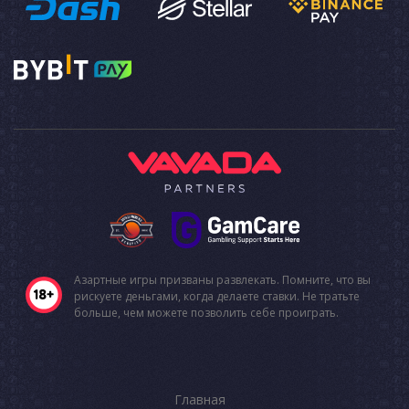
Азартные игры призваны развлекать. Помните, что вы
рискуете деньгами, когда делаете ставки. Не тратьте
больше, чем можете позволить себе проиграть.
Главная