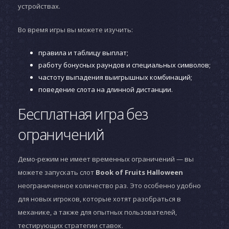
устройствах.
Во время игры вы можете изучить:
правила и таблицу выплат;
работу бонусных раундов и специальных символов;
частоту выпадения выигрышных комбинаций;
поведение слота на длинной дистанции.
Бесплатная игра без
ограничений
Демо-режим не имеет временных ограничений — вы
можете запускать слот
Book of Fruits Halloween
неограниченное количество раз. Это особенно удобно
для новых игроков, которые хотят разобраться в
механике, а также для опытных пользователей,
тестирующих стратегии ставок.