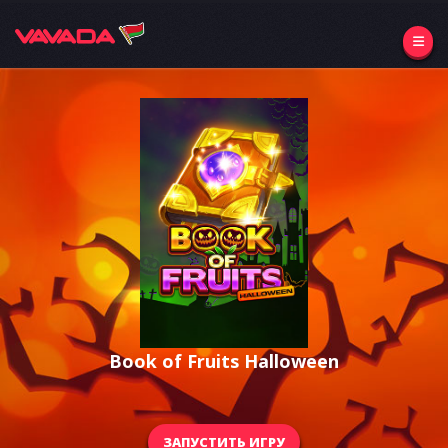
Book of Fruits Halloween
ЗАПУСТИТЬ ИГРУ