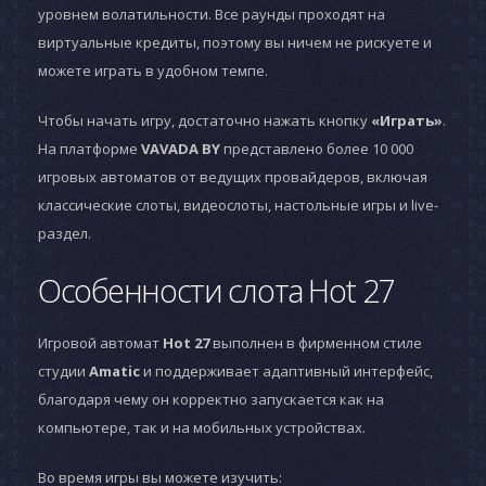
уровнем волатильности. Все раунды проходят на
виртуальные кредиты, поэтому вы ничем не рискуете и
можете играть в удобном темпе.
Чтобы начать игру, достаточно нажать кнопку
«Играть»
.
На платформе
VAVADA BY
представлено более 10 000
игровых автоматов от ведущих провайдеров, включая
классические слоты, видеослоты, настольные игры и live-
раздел.
Особенности слота Hot 27
Игровой автомат
Hot 27
выполнен в фирменном стиле
студии
Amatic
и поддерживает адаптивный интерфейс,
благодаря чему он корректно запускается как на
компьютере, так и на мобильных устройствах.
Во время игры вы можете изучить: