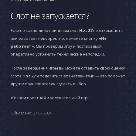
Слот не запускается?
Если по каким-либо причинам слот
Hot 27
не открывается
или работает некорректно, нажмите кнопку
«Не
работает»
. Мы проверим игру и постараемся
оперативно устранить технические неполадки.
После завершения игры вы можете оставить свою оценку
слота
Hot 27
и поделиться впечатлениями — это поможет
другим пользователям сделать выбор.
Желаем приятной и увлекательной игры!
Обновлено:
27.09.2024