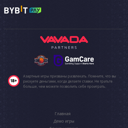
Азартные игры призваны развлекать. Помните, что вы
рискуете деньгами, когда делаете ставки. Не тратьте
больше, чем можете позволить себе проиграть.
Главная
Демо игры