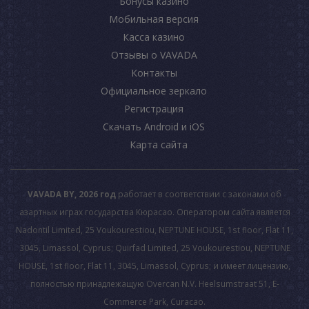
Бонусы казино
Мобильная версия
Касса казино
Отзывы о VAVADA
Контакты
Официальное зеркало
Регистрация
Скачать Android и iOS
Карта сайта
VAVADA BY, 2026 год
работает в соответствии с законами об
азартных играх государства Кюрасао. Оператором сайта является
Nadontil Limited, 25 Voukourestiou, NEPTUNE HOUSE, 1st floor, Flat 11,
3045, Limassol, Cyprus; Quirfad Limited, 25 Voukourestiou, NEPTUNE
HOUSE, 1st floor, Flat 11, 3045, Limassol, Cyprus; и имеет лицензию,
полностью принадлежащую Overcan N.V. Heelsumstraat 51, E-
Commerce Park, Curacao.